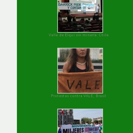
Valle de Elqui sin minería. Chile
Protestas contra VALE, Brasil