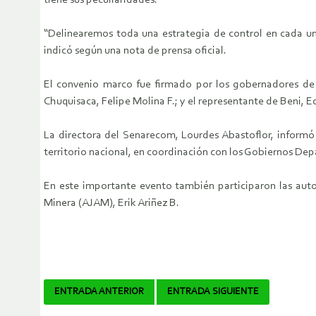
tiene sus peculiaridades.
“Delinearemos toda una estrategia de control en cada un
indicó según una nota de prensa oficial.
El convenio marco fue firmado por los gobernadores de O
Chuquisaca, Felipe Molina F.; y el representante de Beni, E
La directora del Senarecom, Lourdes Abastoflor, informó 
territorio nacional, en coordinación con los Gobiernos De
En este importante evento también participaron las auto
Minera (AJAM), Erik Ariñez B.
Navegador
ENTRADA ANTERIOR
ENTRADA SIGUIENTE