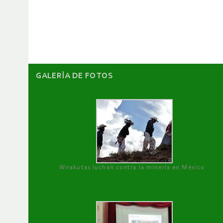
de
artículos
GALERÌA DE FOTOS
Wirakutas luchan contra la minería en México