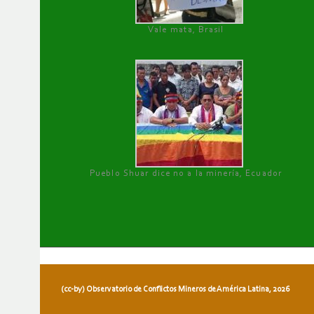
Vale mata, Brasil
Pueblo Shuar dice no a la minería, Ecuador
(cc-by) Observatorio de Conflictos Mineros de América Latina, 2026