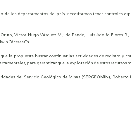
o de los departamentos del país, necesitamos tener controles espe
ruro, Víctor Hugo Vásquez M.; de Pando, Luis Adolfo Flores R.; l
dwin Cáceres Ch.
que la propuesta buscar continuar las actividades de registro y con
partamentales, para garantizar que la explotación de estos recursos 
ridades del Servicio Geológico de Minas (SERGEOMIN), Roberto Pé