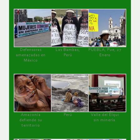
Defensoras
Las Bambas,
PUEBLA, Pue, 27
amenazadas en
Perú
Enero
México
Amazonía
Perú
Valle del Elqui
defiende su
sin minería.
territorio