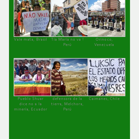
Vale mata, Brasil
Tía María no va !
Orinoco,
Perú
Venezuela
Pueblo Shuar
defensora de la
Caimanes, Chile
dice no a la
tierra, Melchora,
minería, Ecuador
Perú