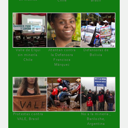
Chile
Brasil
Valle de Elqui
Atentan contra
Defensoras de
sin minería.
la Defensora
Bolivia
Chile
Francisca
Márquez
Protestas contra
No a la minería ,
VALE, Brasil
Bariloche,
Argentina