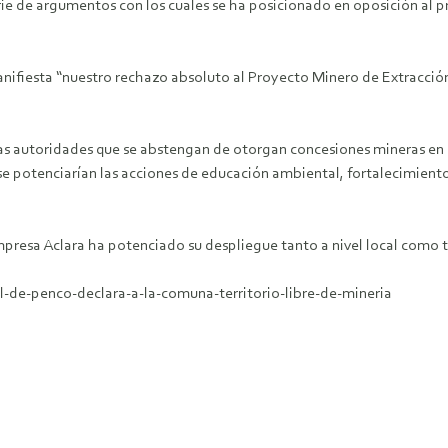
e de argumentos con los cuales se ha posicionado en oposición al pro
anifiesta “nuestro rechazo absoluto al Proyecto Minero de Extracció
ersas autoridades que se abstengan de otorgan concesiones mineras e
 se potenciarían las acciones de educación ambiental, fortalecimien
mpresa Aclara ha potenciado su despliegue tanto a nivel local como t
al-de-penco-declara-a-la-comuna-territorio-libre-de-mineria