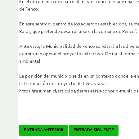
En el documento de cuatro planas, el concejo reúne una seri
de Penco.
En este sentido, dentro de los acuerdos establecidos, se m
Raras, que pretende desarrollarse en la comuna de Penco”.
Ante esto, la Municipalidad de Penco solicitará a las div
permitirían operar el proyecto extractivo. De igual forma,
ambiental.
La posición del municipio se da en un contexto donde la e
la tramitación del proyecto de tierras raras.
https://resumen.cl/articulos/tierras-raras-concejo-municip
Navegador
ENTRADA ANTERIOR
ENTRADA SIGUIENTE