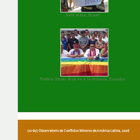
Vale mata, Brasil
Pueblo Shuar dice no a la minería, Ecuador
(cc-by) Observatorio de Conflictos Mineros de América Latina, 2026