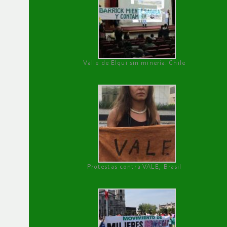
Valle de Elqui sin minería. Chile
Protestas contra VALE, Brasil