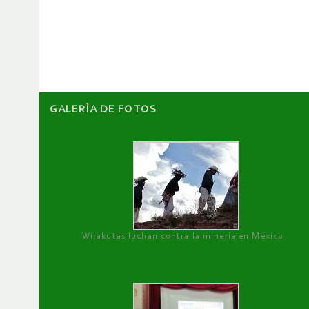
de
artículos
GALERÌA DE FOTOS
Wirakutas luchan contra la minería en México