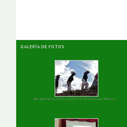
de
artículos
GALERÌA DE FOTOS
Wirakutas luchan contra la minería en México