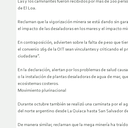
Las y los caminantes fueron recibidos por más de 200 perso
de El Loa.
Reclaman que la vigorización minera se está dando sin gara
el impacto de las desaladoras en los mares y el impacto mi
En contraposición, advierten sobre la falta de peso que ti
el convenio 169 de la OIT sean vinculantes y criticando el 
ciudadana”.
En la declaración, alertan por los problemas de salud cau
o la instalación de plantas desaladoras de agua de mar, que
ecosistemas costeros.
Movimiento plurinacional
Durante octubre también se realizó una caminata por el a
del norte argentino desde La Quiaca hasta San Salvador de
De manera similar, reclaman que la mega minería ha traído 