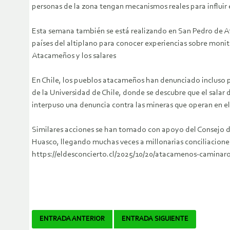
personas de la zona tengan mecanismos reales para influir 
Esta semana también se está realizando en San Pedro de A
países del altiplano para conocer experiencias sobre monit
Atacameños y los salares
En Chile, los pueblos atacameños han denunciado incluso p
de la Universidad de Chile, donde se descubre que el sala
interpuso una denuncia contra las mineras que operan en e
Similares acciones se han tomado con apoyo del Consejo de
Huasco, llegando muchas veces a millonarias conciliacion
https://eldesconcierto.cl/2025/10/20/atacamenos-caminaro
Navegador
ENTRADA ANTERIOR
ENTRADA SIGUIENTE