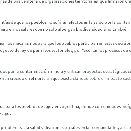
nas de una veintena de organizaciones territoriales, que firmaron una
ntías de que los pueblos no sufrirán efectos en la salud por la conta
nero en los salares que no solo albergan biodiversidad sino también
enen los mecanismos para que los pueblos participen en estas decisio
proyecto de ley de permisos sectoriales, por “acortar los procesos de 
sados por la contaminación minera y critican proyectos estratégicos 
 han crecido en el norte sin que exista claridad sobre el impacto so
gua para los pueblos de Jujuy en Argentina, donde comunidades indíg
 Jujuy.
problemas a la salud y divisiones sociales en las comunidades, así 