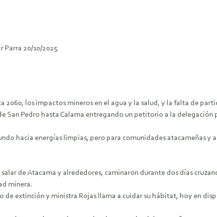
r Parra 20/10/2025
sta 2060, los impactos mineros en el agua y la salud, y la falta de 
de San Pedro hasta Calama entregando un petitorio a la delegación p
mundo hacia energías limpias, pero para comunidades atacameñas y amb
l salar de Atacama y alrededores, caminaron durante dos días cruzan
dad minera.
o de extinción y ministra Rojas llama a cuidar su hábitat, hoy en di