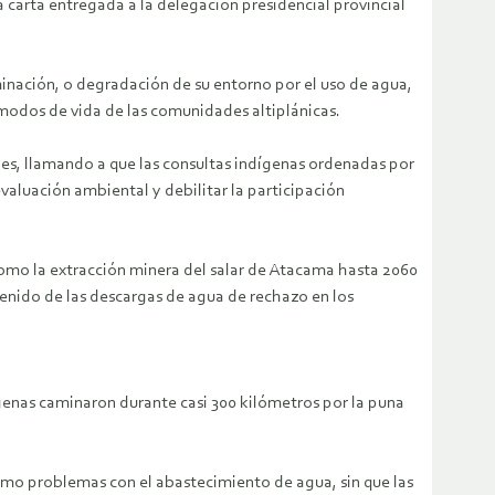
 carta entregada a la delegación presidencial provincial
minación, o degradación de su entorno por el uso de agua,
 modos de vida de las comunidades altiplánicas.
nes, llamando a que las consultas indígenas ordenadas por
evaluación ambiental y debilitar la participación
como la extracción minera del salar de Atacama hasta 2060
stenido de las descargas de agua de rechazo en los
enas caminaron durante casi 300 kilómetros por la puna
como problemas con el abastecimiento de agua, sin que las