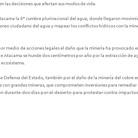
en las decisiones que afectan sus modos de vida.
tacama la 6° cumbre plurinacional del agua, donde llegaron movimi
oreo ciudadano del agua y mapear los conflictos hídricos con la mine
or medio de acciones legales el daño que la minería ha provocado en
r de Atacama se hunde dos centímetros por año por la extracción de 
l ecosistema.
 Defensa del Estado, también por el daño de la minería del cobre en
es con grandes mineras, que comprometen inversiones para remediar 
n-durante-dos-dias-por-el-desierto-para-protestar-contra-impactos