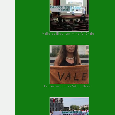
Valle de Elqui sin minería. Chile
Protestas contra VALE, Brasil