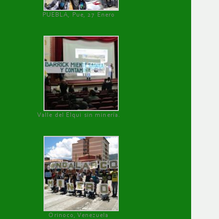
PUEBLA, Pue, 27 Enero
Valle del Elqui sin minería.
Orinoco, Venezuela