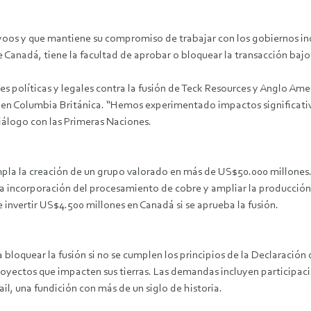
os y que mantiene su compromiso de trabajar con los gobiernos ind
 Canadá, tiene la facultad de aprobar o bloquear la transacción bajo e
 políticas y legales contra la fusión de Teck Resources y Anglo Amer
a en Columbia Británica. “Hemos experimentado impactos significativos
diálogo con las Primeras Naciones.
mpla la creación de un grupo valorado en más de US$50.000 millones.
r la incorporación del procesamiento de cobre y ampliar la producció
invertir US$4.500 millones en Canadá si se aprueba la fusión.
a bloquear la fusión si no se cumplen los principios de la Declaració
royectos que impacten sus tierras. Las demandas incluyen participaci
il, una fundición con más de un siglo de historia.