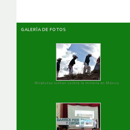
artículos
GALERÌA DE FOTOS
Wirakutas luchan contra la minería en México