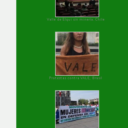
Valle de Elqui sin minería. Chile
Protestas contra VALE, Brasil