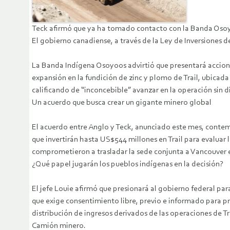
Teck afirmó que ya ha tomado contacto con la Banda Osoyo
El gobierno canadiense, a través de la Ley de Inversiones de
La Banda Indígena Osoyoos advirtió que presentará acciones
expansión en la fundición de zinc y plomo de Trail, ubicad
calificando de “inconcebible” avanzar en la operación sin 
Un acuerdo que busca crear un gigante minero global
El acuerdo entre Anglo y Teck, anunciado este mes, conte
que invertirán hasta US$544 millones en Trail para evalua
comprometieron a trasladar la sede conjunta a Vancouver e 
¿Qué papel jugarán los pueblos indígenas en la decisión?
El jefe Louie afirmó que presionará al gobierno federal par
que exige consentimiento libre, previo e informado para p
distribución de ingresos derivados de las operaciones de Tra
Camión minero.