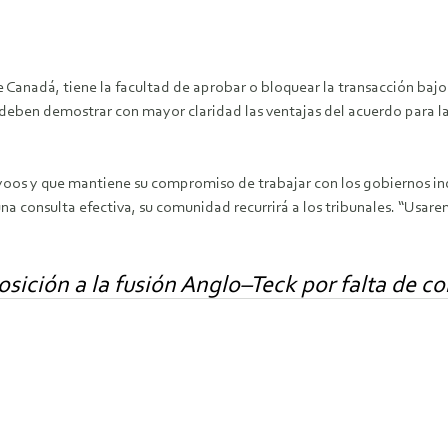
 Canadá, tiene la facultad de aprobar o bloquear la transacción bajo e
s deben demostrar con mayor claridad las ventajas del acuerdo para 
os y que mantiene su compromiso de trabajar con los gobiernos ind
a consulta efectiva, su comunidad recurrirá a los tribunales. “Usar
ición a la fusión Anglo–Teck por falta de co