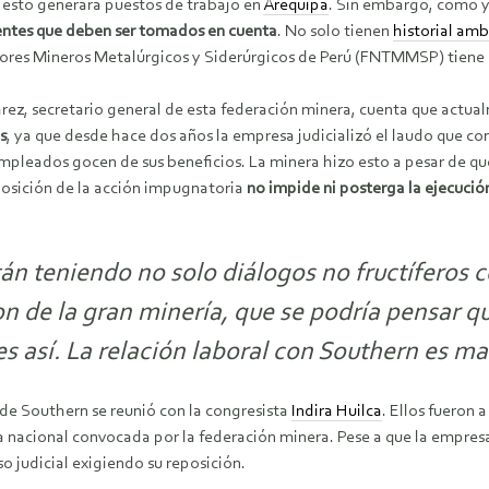
y esto generará puestos de trabajo en
Arequipa
. Sin embargo, como y
ntes que deben ser tomados en cuenta
. No solo tienen
historial amb
ores Mineros Metalúrgicos y Siderúrgicos de Perú (FNTMMSP) tiene u
árez, secretario general de esta federación minera, cuenta que actu
s
, ya que desde hace dos años la empresa judicializó el laudo que co
mpleados gocen de sus beneficios. La minera hizo esto a pesar de qu
posición de la acción impugnatoria
no impide ni posterga la ejecución
n teniendo no solo diálogos no fructíferos c
 de la gran minería, que se podría pensar qu
así. La relación laboral con Southern es mala
 de Southern se reunió con la congresista
Indira Huilca
. Ellos fueron 
lga nacional convocada por la federación minera. Pese a que la empre
 judicial exigiendo su reposición.