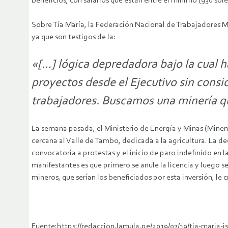
beneficios, con salarios que están entre el mínimo (930 sole
Sobre Tía María, la Federación Nacional de Trabajadores 
ya que son testigos de la:
«[…] lógica depredadora bajo la cual
proyectos desde el Ejecutivo sin consi
trabajadores. Buscamos una minería q
La semana pasada, el Ministerio de Energía y Minas (Minem)
cercana al Valle de Tambo, dedicada a la agricultura. La d
convocatoria a protestas y el inicio de paro indefinido en 
manifestantes es que primero se anule la licencia y luego s
mineros, que serían los beneficiados por esta inversión, le c
Fuente:https://redaccion.lamula.pe/2019/07/19/tia-maria-