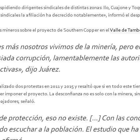
idiendo dirigentes sindicales de distintas zonas: Ilo, Cuajone y Toq
isindicales la afiliación ha decrecido notablemente», informó el desp
es mineros sobre el proyecto de Southern Copper en el
Valle de Tamb
 es más nosotros vivimos de la minería, pero
ada corrupción, lamentablemente las autorid
tivas», dijo Juárez.
ealizado dos protestas en 2011 y 2015 y resaltó que si en todo este t
der imponer el proyecto. La desconfianza no es solo con la minera, s
bajadores, señaló.
de protección, eso no existe. […] Con las con
 escuchar a la población. El estudio que ha