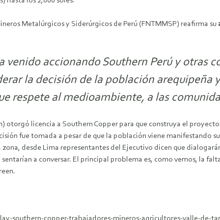
s) hasta los 2,000 soles.
Mineros Metalúrgicos y Siderúrgicos de Perú (FNTMMSP) reafirma su
 ha venido accionando Southern Perú y otras
derar la decisión de la población arequipeña 
ue respete al medioambiente, a las comunida
 otorgó licencia a Southern Copper para que construya el proyecto T
ecisión fue tomada a pesar de que la población viene manifestando su
la zona, desde Lima representantes del Ejecutivo dicen que dialogará
e sentarían a conversar. El principal problema es, como vemos, la fal
reen.
islay-southern-copper-trabajadores-mineros-agricultores-valle-de-t