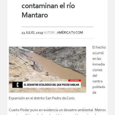
contaminan el río
Mantaro
23 JULIO, 2019
AUTOR:
AMÉRICA TV.COM
El hecho
ocurrió
en las
inmedia
ciones
del
centro
poblado
de
Expansión en el distrito San Pedro de Coris.
Cuarto Poder puso en evidencia un desastre ambiental. Metros