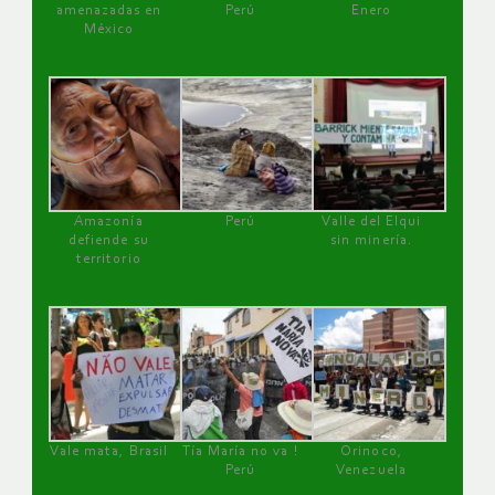
amenazadas en
Perú
Enero
México
Amazonía
Perú
Valle del Elqui
defiende su
sin minería.
territorio
Vale mata, Brasil
Tía María no va !
Orinoco,
Perú
Venezuela