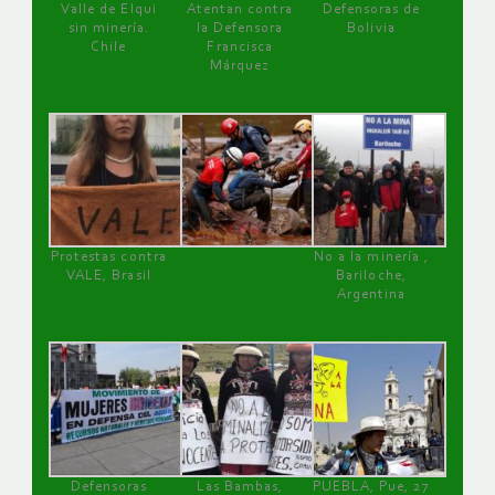
Valle de Elqui
Atentan contra
Defensoras de
sin minería.
la Defensora
Bolivia
Chile
Francisca
Márquez
Protestas contra
No a la minería ,
VALE, Brasil
Bariloche,
Argentina
Defensoras
Las Bambas,
PUEBLA, Pue, 27