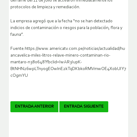
derrame del 11 de julio se activaron inmediatamente los
protocolos de limpieza y remediación.
La empresa agregó que a la fecha “no se han detectado
indicios de contaminación o riesgos para la población, flora y
fauna”.
Fuente:https://www.americatv.com.pe/noticias/actualidad/hu
ancavelica-miles-litros-relave-minero-contaminan-rio-
mantaro-n380648?fbclid=IwAR3IupK-
BtNHN26wpLTnyogEOwlnE2kTqDKbk0RMVmwOE4X0bUIY7
cOgmYU
Navegador
ENTRADA ANTERIOR
ENTRADA SIGUIENTE
de
artículos