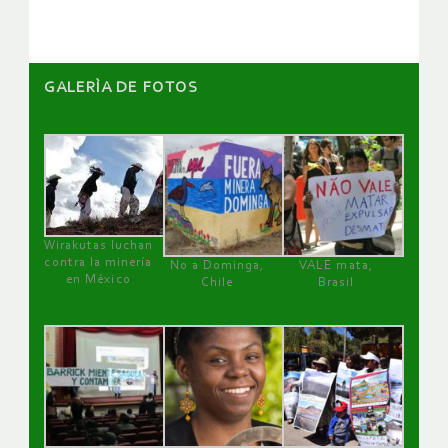
GALERÌA DE FOTOS
Wirakutas luchan
contra la minería
No a Dominga,
VALE mata,
en México
Chile
Brasil