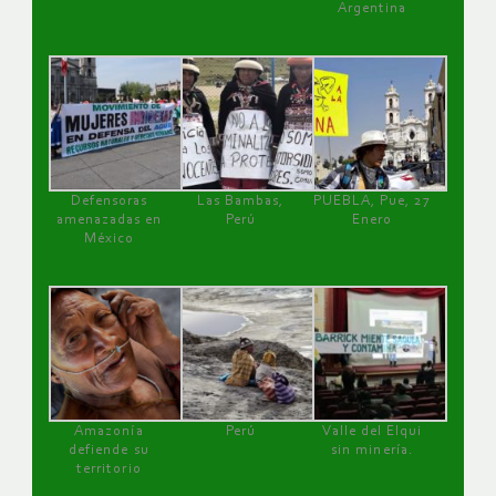
Argentina
Defensoras
Las Bambas,
PUEBLA, Pue, 27
amenazadas en
Perú
Enero
México
Amazonía
Perú
Valle del Elqui
defiende su
sin minería.
territorio