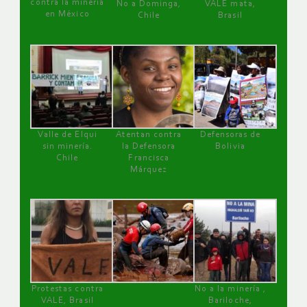
contra la minería
No a Dominga,
VALE mata,
en México
Chile
Brasil
Valle de Elqui
Atentan contra
Defensoras de
sin minería.
la Defensora
Bolivia
Chile
Francisca
Márquez
Protestas contra
No a la minería ,
VALE, Brasil
Bariloche,