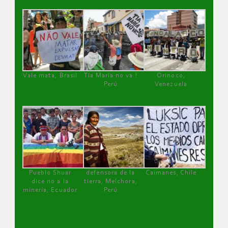
Vale mata, Brasil
Tía María no va !
Orinoco,
Perú
Venezuela
Pueblo Shuar
defensora de la
Caimanes, Chile
dice no a la
tierra, Melchora,
minería, Ecuador
Perú