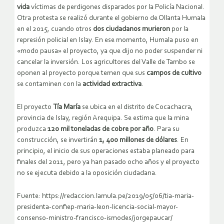
vida
víctimas de perdigones disparados por la Policía Nacional.
Otra protesta se realizó durante el gobierno de Ollanta Humala
en el 2015, cuando otros
dos ciudadanos murieron
por la
represión policial en Islay. En ese momento, Humala puso en
«modo pausa» el proyecto, ya que dijo no poder suspender ni
cancelar la inversión. Los agricultores del Valle de Tambo se
oponen al proyecto porque temen que sus
campos de cultivo
se contaminen con la
actividad extractiva
.
El proyecto
Tía María
se ubica en el distrito de Cocachacra,
provincia de Islay, región Arequipa. Se estima que la mina
produzca
120 mil toneladas de cobre por año
. Para su
construcción, se invertirán
1, 400 millones de dólares
. En
principio, el inicio de sus operaciones estaba planeado para
finales del 2011, pero ya han pasado ocho años y el proyecto
no se ejecuta debido a la oposición ciudadana.
Fuente: https://redaccion.lamula.pe/2019/05/06/tia-maria-
presidenta-confiep-maria-leon-licencia-social-mayor-
consenso-ministro-francisco-ismodes/jorgepaucar/