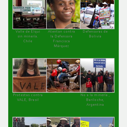
Valle de Elqui
Atentan contra
Defensoras de
sin minería.
la Defensora
Bolivia
Chile
Francisca
Márquez
Protestas contra
No a la minería ,
VALE, Brasil
Bariloche,
Argentina