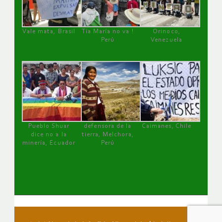
Vale mata, Brasil
Tía María no va !
Orinoco,
Perú
Venezuela
Pueblo Shuar
defensora de la
Caimanes, Chile
dice no a la
tierra, Melchora,
minería, Ecuador
Perú