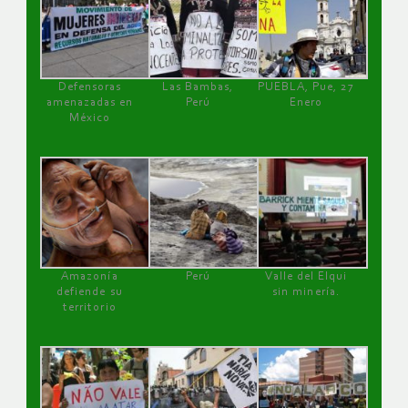
Defensoras
Las Bambas,
PUEBLA, Pue, 27
amenazadas en
Perú
Enero
México
Amazonía
Perú
Valle del Elqui
defiende su
sin minería.
territorio