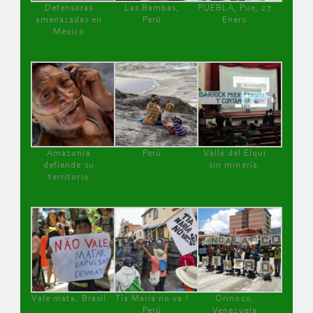
Defensoras
Las Bambas,
PUEBLA, Pue, 27
amenazadas en
Perú
Enero
México
Amazonía
Perú
Valle del Elqui
defiende su
sin minería.
territorio
Vale mata, Brasil
Tía María no va !
Orinoco,
Perú
Venezuela