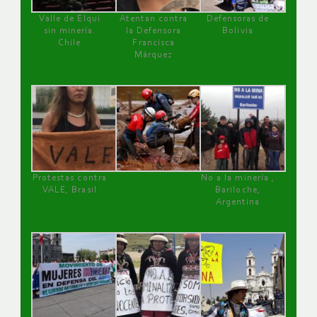
Valle de Elqui
Atentan contra
Defensoras de
sin minería.
la Defensora
Bolivia
Chile
Francisca
Márquez
Protestas contra
No a la minería ,
VALE, Brasil
Bariloche,
Argentina