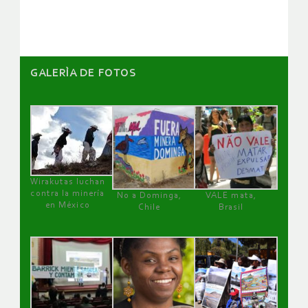
artículos
GALERÌA DE FOTOS
Wirakutas luchan
contra la minería
No a Dominga,
VALE mata,
en México
Chile
Brasil