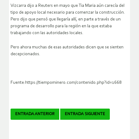
Vizcarra dijo a Reuters en mayo que Tia Maria aún carecía del
tipo de apoyo local necesario para comenzar la construcción.
Pero dijo que pensó que llegaría allí, en parte a través de un
programa de desarrollo para la región en la que estaba
trabajando con las autoridades locales.
Pero ahora muchas de esas autoridades dicen que se sienten
decepcionados.
Fuente:https://tiempominero.com/contenido.php?id=1668
Navegador
ENTRADA ANTERIOR
ENTRADA SIGUIENTE
de