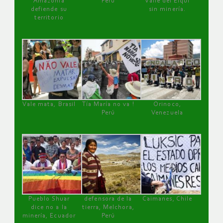
Amazonía
Perú
Valle del Elqui
defiende su
sin minería.
territorio
Vale mata, Brasil
Tía María no va !
Orinoco,
Perú
Venezuela
Pueblo Shuar
defensora de la
Caimanes, Chile
dice no a la
tierra, Melchora,
minería, Ecuador
Perú