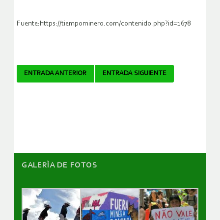
Fuente:https://tiempominero.com/contenido.php?id=1678
Navegador
ENTRADA ANTERIOR
ENTRADA SIGUIENTE
de
artículos
GALERÌA DE FOTOS