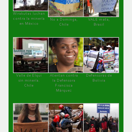
Wirakutas luchan
contra la minería
No a Dominga,
VALE mata,
en México
Chile
Brasil
Valle de Elqui
Atentan contra
Defensoras de
sin minería.
la Defensora
Bolivia
Chile
Francisca
Márquez