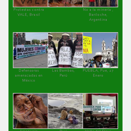
Protestas contra
No a la minería ,
VALE, Brasil
Bariloche,
Argentina
Defensoras
Las Bambas,
PUEBLA, Pue, 27
amenazadas en
Perú
Enero
México