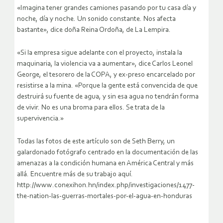
«Imagina tener grandes camiones pasando por tu casa día y
noche, día y noche. Un sonido constante. Nos afecta
bastante», dice doña Reina Ordoña, de La Lempira.
«Si la empresa sigue adelante con el proyecto, instala la
maquinaria, la violencia va a aumentar», dice Carlos Leonel
George, el tesorero de la COPA, y ex-preso encarcelado por
resistirse a la mina. «Porque la gente está convencida de que
destruirá su fuente de agua, y sin esa agua no tendrán forma
de vivir. No es una broma para ellos. Se trata de la
supervivencia.»
Todas las fotos de este artículo son de Seth Berry, un
galardonado fotógrafo centrado en la documentación de las
amenazas a la condición humana en América Central y más
allá. Encuentre más de su trabajo aquí.
http://www.conexihon.hn/index.php/investigaciones/1477-
the-nation-las-guerras-mortales-por-el-agua-en-honduras