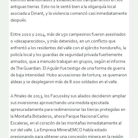
edificios abandonados y estableciendo campamentos en sus
antiguas tierras. Esto no le sentó bien a la oligarquía local
asociada a Dinant, y la violencia comenzó casi inmediatamente
después.
Entre 2010 y 2014, más de 150 campesinos fueron asesinados
o «desaparecidos», y más detenidos, en un conflicto que
enfrentó a los residentes del valle con el ejército hondureño, la
policía local y los guardias de seguridad privada fuertemente
armados, que a menudo trabajan en grupos, según el informe
de The Guardian. El Aguán fue testigo de una forma de guerra
de baja intensidad: Hubo acusaciones de tortura, se quemaron
aldeas y se desplegaron más de 8.000 soldados en el valle.
A finales de 2013, los Facussésy sus aliados decidieron ampliar
sus inversiones aprovechando una medida ejecutada
apresuradamente para redimensionar las tierras protegidas en
la Montaña Botaderos, ahora Parque Nacional Carlos
Escaleras, en el corazón de las montañas inmediatamente al
sur del valle. La Empresa MineraEMCO había estado
presionando para obtener una concesión minera en la región