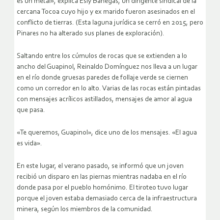
es un metal», explica Esly Banegas, un dirigente sindical de la
cercana Tocoa cuyo hijo y ex marido fueron asesinados en el
conflicto de tierras. (Esta laguna jurídica se cerró en 2015, pero
Pinares no ha alterado sus planes de exploración).
Saltando entre los cúmulos de rocas que se extienden a lo
ancho del Guapinol, Reinaldo Domínguez nos lleva a un lugar
en el río donde gruesas paredes de follaje verde se ciernen
como un corredor en lo alto. Varias de las rocas están pintadas
con mensajes acrílicos astillados, mensajes de amor al agua
que pasa.
«Te queremos, Guapinol», dice uno de los mensajes. «El agua
es vida».
En este lugar, el verano pasado, se informó que un joven
recibió un disparo en las piernas mientras nadaba en el río
donde pasa por el pueblo homónimo. El tiroteo tuvo lugar
porque el joven estaba demasiado cerca de la infraestructura
minera, según los miembros de la comunidad.