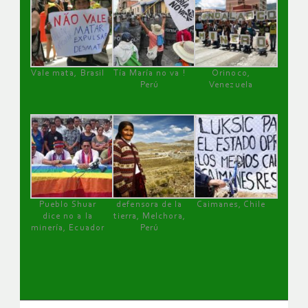
Vale mata, Brasil
Tía María no va !
Orinoco,
Perú
Venezuela
Pueblo Shuar
defensora de la
Caimanes, Chile
dice no a la
tierra, Melchora,
minería, Ecuador
Perú