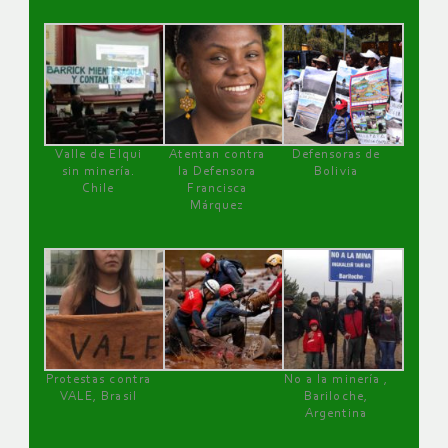
Valle de Elqui
Atentan contra
Defensoras de
sin minería.
la Defensora
Bolivia
Chile
Francisca
Márquez
Protestas contra
No a la minería ,
VALE, Brasil
Bariloche,
Argentina