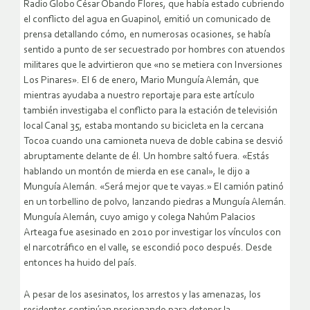
Radio Globo César Obando Flores, que había estado cubriendo
el conflicto del agua en Guapinol, emitió un comunicado de
prensa detallando cómo, en numerosas ocasiones, se había
sentido a punto de ser secuestrado por hombres con atuendos
militares que le advirtieron que «no se metiera con Inversiones
Los Pinares». El 6 de enero, Mario Munguía Alemán, que
mientras ayudaba a nuestro reportaje para este artículo
también investigaba el conflicto para la estación de televisión
local Canal 35, estaba montando su bicicleta en la cercana
Tocoa cuando una camioneta nueva de doble cabina se desvió
abruptamente delante de él. Un hombre saltó fuera. «Estás
hablando un montón de mierda en ese canal», le dijo a
Munguía Alemán. «Será mejor que te vayas.» El camión patinó
en un torbellino de polvo, lanzando piedras a Munguía Alemán.
Munguía Alemán, cuyo amigo y colega Nahúm Palacios
Arteaga fue asesinado en 2010 por investigar los vínculos con
el narcotráfico en el valle, se escondió poco después. Desde
entonces ha huido del país.
A pesar de los asesinatos, los arrestos y las amenazas, los