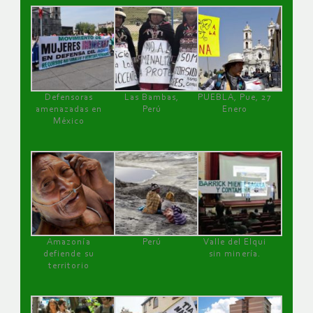
Defensoras
Las Bambas,
PUEBLA, Pue, 27
amenazadas en
Perú
Enero
México
Amazonía
Perú
Valle del Elqui
defiende su
sin minería.
territorio