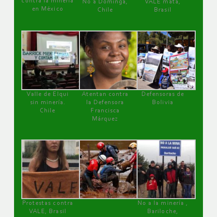
contra la minería
No a Dominga,
VALE mata,
en México
Chile
Brasil
Valle de Elqui
Atentan contra
Defensoras de
sin minería.
la Defensora
Bolivia
Chile
Francisca
Márquez
Protestas contra
No a la minería ,
VALE, Brasil
Bariloche,