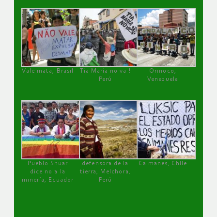
Vale mata, Brasil
Tía María no va !
Orinoco,
Perú
Venezuela
Pueblo Shuar
defensora de la
Caimanes, Chile
dice no a la
tierra, Melchora,
minería, Ecuador
Perú