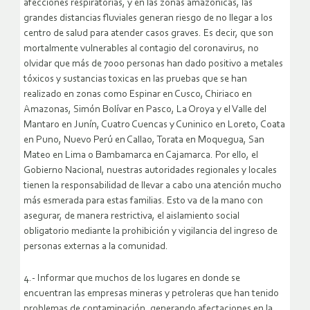
afecciones respiratorias, y en las zonas amazónicas, las
grandes distancias fluviales generan riesgo de no llegar a los
centro de salud para atender casos graves. Es decir, que son
mortalmente vulnerables al contagio del coronavirus, no
olvidar que más de 7000 personas han dado positivo a metales
tóxicos y sustancias toxicas en las pruebas que se han
realizado en zonas como Espinar en Cusco, Chiriaco en
Amazonas, Simón Bolívar en Pasco, La Oroya y el Valle del
Mantaro en Junín, Cuatro Cuencas y Cuninico en Loreto, Coata
en Puno, Nuevo Perú en Callao, Torata en Moquegua, San
Mateo en Lima o Bambamarca en Cajamarca. Por ello, el
Gobierno Nacional, nuestras autoridades regionales y locales
tienen la responsabilidad de llevar a cabo una atención mucho
más esmerada para estas familias. Esto va de la mano con
asegurar, de manera restrictiva, el aislamiento social
obligatorio mediante la prohibición y vigilancia del ingreso de
personas externas a la comunidad.
4.- Informar que muchos de los lugares en donde se
encuentran las empresas mineras y petroleras que han tenido
problemas de contaminación, generando afectaciones en la