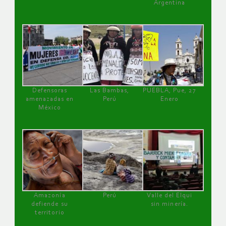
Argentina
Defensoras
Las Bambas,
PUEBLA, Pue, 27
amenazadas en
Perú
Enero
México
Amazonía
Perú
Valle del Elqui
defiende su
sin minería.
territorio