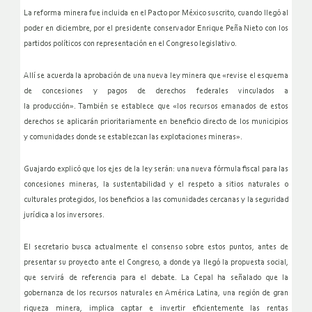
La reforma minera fue incluida en el Pacto por México suscrito, cuando
llegó al
poder en diciembre, por el presidente conservador Enrique
Peña Nieto con los
partidos políticos con representación en el
Congreso legislativo.
Allí se acuerda la aprobación de una nueva ley minera que «revise el
esquema
de concesiones y pagos de derechos federales vinculados a
la
producción».
También se establece que «los recursos emanados de estos
derechos se
aplicarán prioritariamente en beneficio directo de los municipios
y
comunidades donde se establezcan las explotaciones mineras».
Guajardo explicó que los ejes de la ley serán: una nueva fórmula
fiscal para las
concesiones mineras, la sustentabilidad y el respeto a
sitios naturales o
culturales protegidos, los beneficios a las
comunidades cercanas y la seguridad
jurídica a los inversores.
El secretario busca actualmente el consenso sobre estos puntos, antes
de
presentar su proyecto ante el Congreso, a donde ya llegó la
propuesta social,
que servirá de referencia para el debate.
La Cepal ha señalado que la
gobernanza de los recursos naturales en
América Latina, una región de gran
riqueza minera, implica captar e
invertir eficientemente las rentas