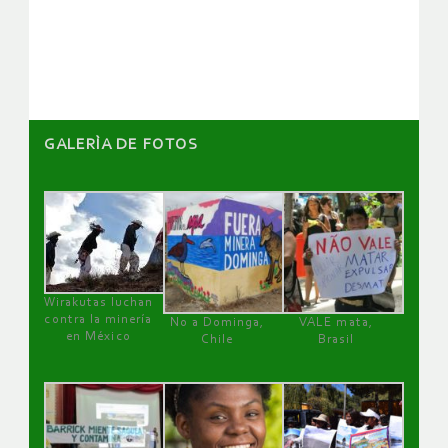
de
artículos
GALERÌA DE FOTOS
Wirakutas luchan
contra la minería
No a Dominga,
VALE mata,
en México
Chile
Brasil