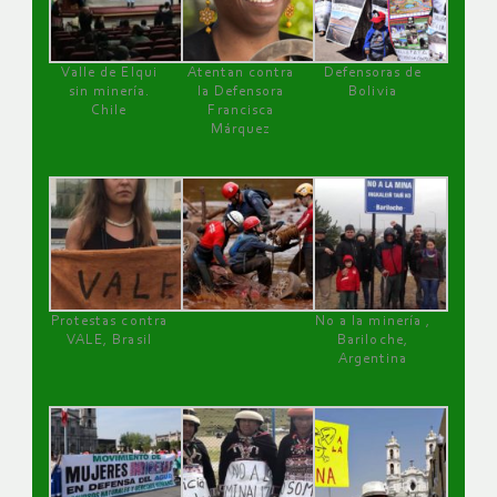
Valle de Elqui
Atentan contra
Defensoras de
sin minería.
la Defensora
Bolivia
Chile
Francisca
Márquez
Protestas contra
No a la minería ,
VALE, Brasil
Bariloche,
Argentina