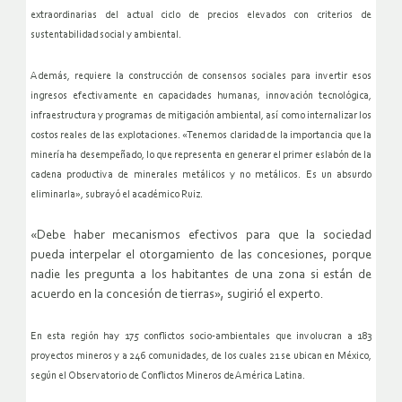
extraordinarias del actual ciclo de
precios elevados con criterios de
sustentabilidad social y ambiental.
Además, requiere la construcción de consensos sociales para invertir
esos
ingresos efectivamente en capacidades humanas, innovación
tecnológica,
infraestructura y programas de mitigación ambiental, así
como internalizar los
costos reales de las explotaciones.
«Tenemos claridad de la importancia que la
minería ha desempeñado, lo
que representa en generar el primer eslabón de la
cadena productiva de
minerales metálicos y no metálicos. Es un absurdo
eliminarla», subrayó
el académico Ruiz.
«Debe haber mecanismos efectivos para que la sociedad
pueda interpelar el otorgamiento de las concesiones, porque
nadie les pregunta a los habitantes de una zona si están de
acuerdo en la concesión de tierras», sugirió el experto.
En esta región hay 175 conflictos socio-ambientales que involucran a
183
proyectos mineros y a 246 comunidades, de los cuales 21 se ubican
en México,
según el Observatorio de Conflictos Mineros de América
Latina.