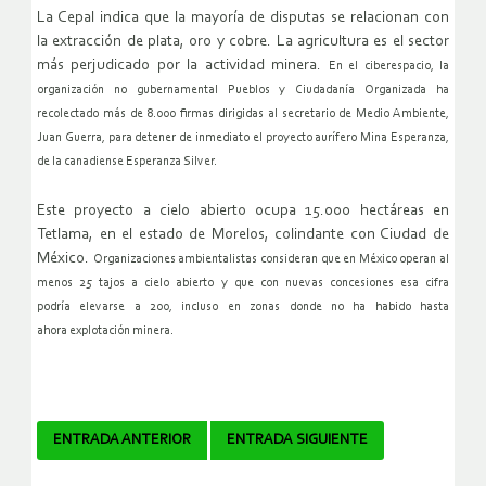
La Cepal indica que la mayoría de disputas se relacionan con
la extracción de plata, oro y cobre. La agricultura es el sector
más perjudicado por la actividad minera.
En el ciberespacio, la
organización no gubernamental Pueblos y
Ciudadanía Organizada ha
recolectado más de 8.000 firmas dirigidas al
secretario de Medio Ambiente,
Juan Guerra, para detener de inmediato
el proyecto aurífero Mina Esperanza,
de la canadiense Esperanza
Silver.
Este proyecto a cielo abierto ocupa 15.000 hectáreas en
Tetlama, en el estado de Morelos, colindante con Ciudad de
México.
Organizaciones ambientalistas consideran que en México operan al
menos
25 tajos a cielo abierto y que con nuevas concesiones esa cifra
podría
elevarse a 200, incluso en zonas donde no ha habido hasta
ahora
explotación minera.
Navegador
ENTRADA ANTERIOR
ENTRADA SIGUIENTE