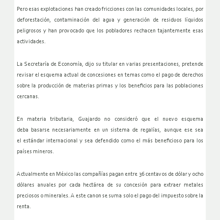
Pero esas explotaciones han creado fricciones con las comunidades
locales, por
deforestación, contaminación del agua y generación de
residuos líquidos
peligrosos y han provocado que los pobladores
rechacen tajantemente esas
actividades.
La Secretaría de Economía, dijo su titular en varias presentaciones,
pretende
revisar el esquema actual de concesiones en temas como el
pago de derechos
sobre la producción de materias primas y los
beneficios para las poblaciones
cercanas.
En materia tributaria, Guajardo no consideró que el nuevo esquema
deba
basarse necesariamente en un sistema de regalías, aunque ese sea
el
estándar internacional y sea defendido como el más beneficioso para
los
países mineros.
Actualmente en México las compañías pagan entre 36 centavos de dólar y
ocho
dólares anuales por cada hectárea de su concesión para extraer
metales
preciosos o minerales. A este canon se suma solo el pago del
impuesto sobre la
renta.