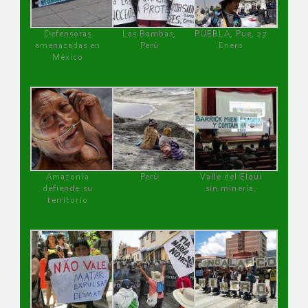
Defensoras
Las Bambas,
PUEBLA, Pue, 27
amenazadas en
Perú
Enero
México
Amazonía
Perú
Valle del Elqui
defiende su
sin minería.
territorio