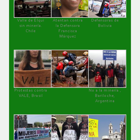
Valle de Elqui
Atentan contra
Defensoras de
sin minería.
la Defensora
Bolivia
Chile
Francisca
Márquez
Protestas contra
No a la minería ,
VALE, Brasil
Bariloche,
Argentina