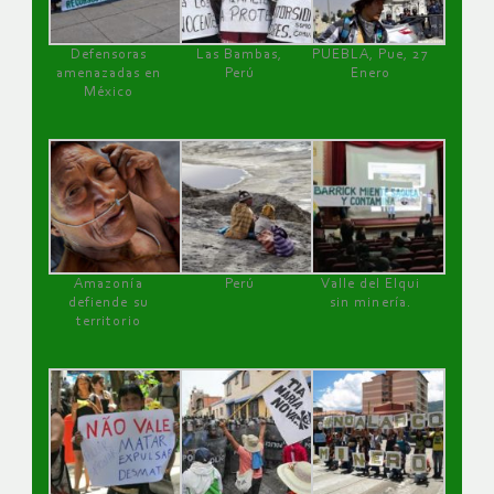
Defensoras
Las Bambas,
PUEBLA, Pue, 27
amenazadas en
Perú
Enero
México
Amazonía
Perú
Valle del Elqui
defiende su
sin minería.
territorio