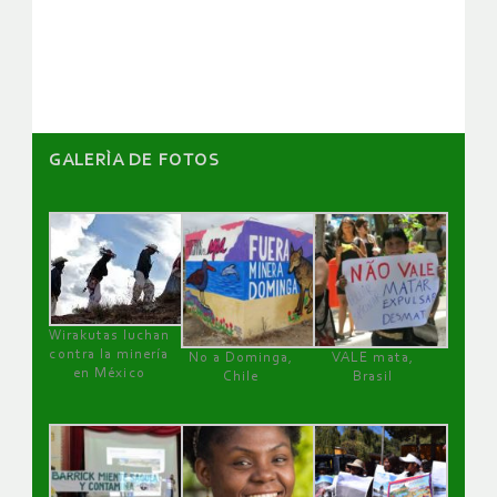
de
artículos
GALERÌA DE FOTOS
Wirakutas luchan
contra la minería
No a Dominga,
VALE mata,
en México
Chile
Brasil