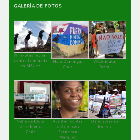
GALERÌA DE FOTOS
Wirakutas luchan
contra la minería
No a Dominga,
VALE mata,
en México
Chile
Brasil
Valle de Elqui
Atentan contra
Defensoras de
sin minería.
la Defensora
Bolivia
Chile
Francisca
Márquez