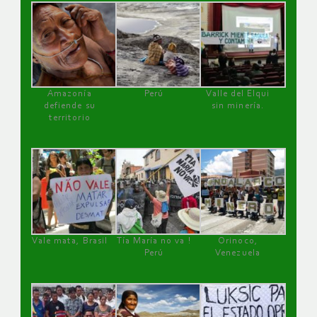
Amazonía
Perú
Valle del Elqui
defiende su
sin minería.
territorio
Vale mata, Brasil
Tía María no va !
Orinoco,
Perú
Venezuela