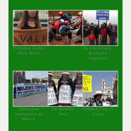
Protestas contra
No a la minería ,
VALE, Brasil
Bariloche,
Argentina
Defensoras
Las Bambas,
PUEBLA, Pue, 27
amenazadas en
Perú
Enero
México