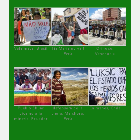
Vale mata, Brasil
Tía María no va !
Orinoco,
Perú
Venezuela
Pueblo Shuar
defensora de la
Caimanes, Chile
dice no a la
tierra, Melchora,
minería, Ecuador
Perú