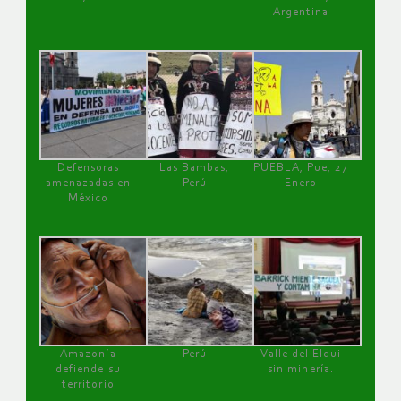
Argentina
Defensoras
Las Bambas,
PUEBLA, Pue, 27
amenazadas en
Perú
Enero
México
Amazonía
Perú
Valle del Elqui
defiende su
sin minería.
territorio