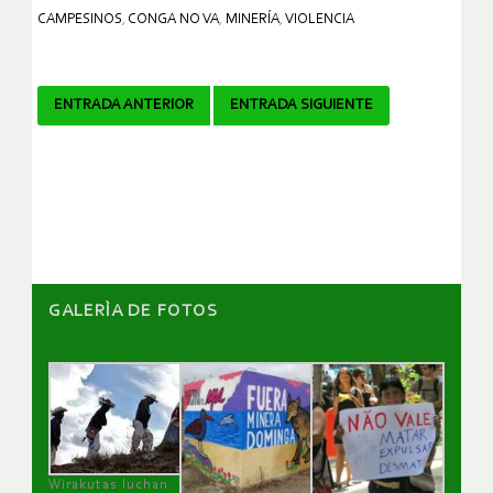
CAMPESINOS
,
CONGA NO VA
,
MINERÍA
,
VIOLENCIA
Navegador
ENTRADA ANTERIOR
ENTRADA SIGUIENTE
de
artículos
GALERÌA DE FOTOS
Wirakutas luchan