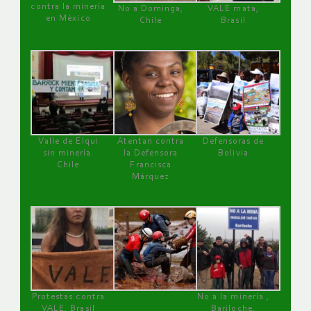
contra la minería
No a Dominga,
VALE mata,
en México
Chile
Brasil
Valle de Elqui
Atentan contra
Defensoras de
sin minería.
la Defensora
Bolivia
Chile
Francisca
Márquez
Protestas contra
No a la minería ,
VALE, Brasil
Bariloche,