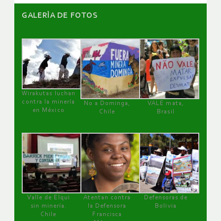
GALERÌA DE FOTOS
Wirakutas luchan
contra la minería
No a Dominga,
VALE mata,
en México
Chile
Brasil
Valle de Elqui
Atentan contra
Defensoras de
sin minería.
la Defensora
Bolivia
Chile
Francisca