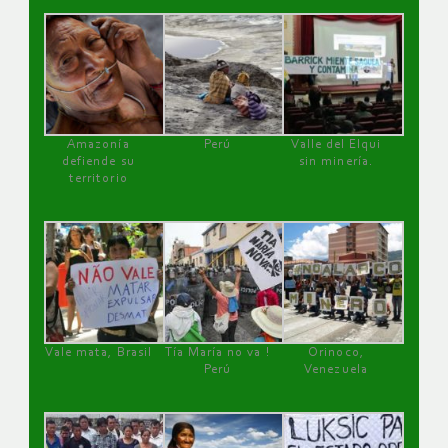
Amazonía
Perú
Valle del Elqui
defiende su
sin minería.
territorio
Vale mata, Brasil
Tía María no va !
Orinoco,
Perú
Venezuela