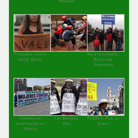
Márquez
Protestas contra
No a la minería ,
VALE, Brasil
Bariloche,
Argentina
Defensoras
Las Bambas,
PUEBLA, Pue, 27
amenazadas en
Perú
Enero
México