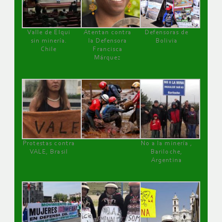
Valle de Elqui
Atentan contra
Defensoras de
sin minería.
la Defensora
Bolivia
Chile
Francisca
Márquez
Protestas contra
No a la minería ,
VALE, Brasil
Bariloche,
Argentina