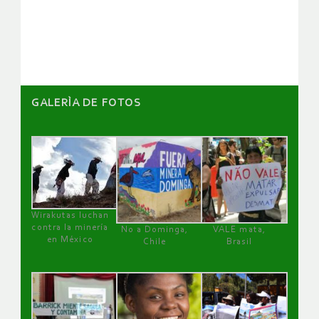
de
artículos
GALERÌA DE FOTOS
Wirakutas luchan
contra la minería
No a Dominga,
VALE mata,
en México
Chile
Brasil