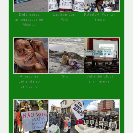
Defensoras
Las Bambas,
PUEBLA, Pue, 27
amenazadas en
Perú
Enero
México
Amazonía
Perú
Valle del Elqui
defiende su
sin minería.
territorio