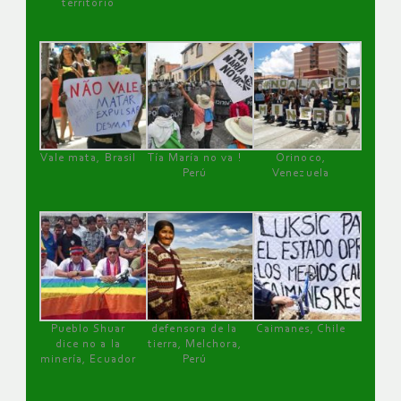
territorio
Vale mata, Brasil
Tía María no va !
Orinoco,
Perú
Venezuela
Pueblo Shuar
defensora de la
Caimanes, Chile
dice no a la
tierra, Melchora,
minería, Ecuador
Perú