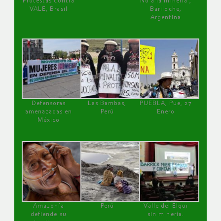
Protestas contra
No a la minería ,
VALE, Brasil
Bariloche,
Argentina
Defensoras
Las Bambas,
PUEBLA, Pue, 27
amenazadas en
Perú
Enero
México
Amazonía
Perú
Valle del Elqui
defiende su
sin minería.