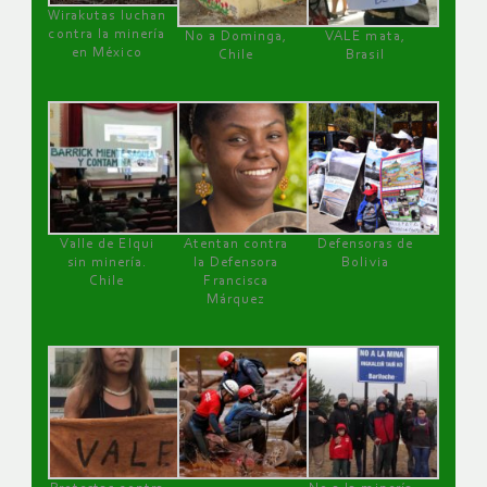
Wirakutas luchan
contra la minería
No a Dominga,
VALE mata,
en México
Chile
Brasil
Valle de Elqui
Atentan contra
Defensoras de
sin minería.
la Defensora
Bolivia
Chile
Francisca
Márquez