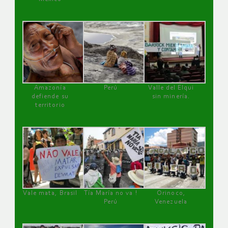
Amazonía
Perú
Valle del Elqui
defiende su
sin minería.
territorio
Vale mata, Brasil
Tía María no va !
Orinoco,
Perú
Venezuela