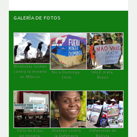
GALERÌA DE FOTOS
Wirakutas luchan
contra la minería
No a Dominga,
VALE mata,
en México
Chile
Brasil
Valle de Elqui
Atentan contra
Defensoras de
sin minería.
la Defensora
Bolivia