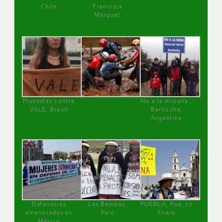
Chile
Francisca
Márquez
Protestas contra
No a la minería ,
VALE, Brasil
Bariloche,
Argentina
Defensoras
Las Bambas,
PUEBLA, Pue, 27
amenazadas en
Perú
Enero
México