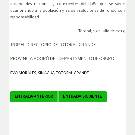
autoridades nacionales, conscientes del daño que se viene
ocasionando a la población y se den soluciones de fondo con
responsabilidad.
Totoral, 1 de julio de 2013
POR EL DIRECTORIO DE TOTORAL GRANDE
PROVINCIA POOPÓ DEL DEPARTAMENTO DE ORURO
EVO MORALES
,
SIN AGUA
,
TOTORAL GRANDE
Navegador
ENTRADA ANTERIOR
ENTRADA SIGUIENTE
de
artículos