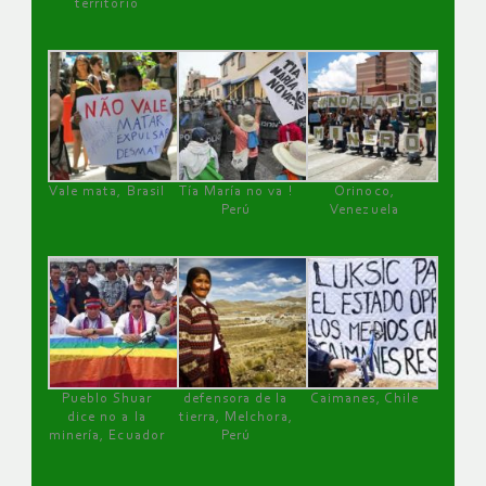
territorio
Vale mata, Brasil
Tía María no va !
Orinoco,
Perú
Venezuela
Pueblo Shuar
defensora de la
Caimanes, Chile
dice no a la
tierra, Melchora,
minería, Ecuador
Perú