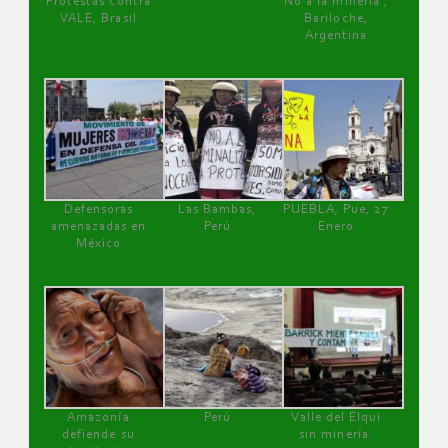
Protestas contra
No a la minería ,
VALE, Brasil
Bariloche,
Argentina
Defensoras
Las Bambas,
PUEBLA, Pue, 27
amenazadas en
Perú
Enero
México
Amazonía
Perú
Valle del Elqui
defiende su
sin minería.