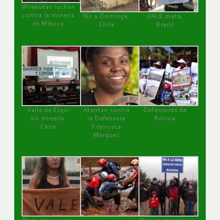
Wirakutas luchan
contra la minería
No a Dominga,
VALE mata,
en México
Chile
Brasil
Valle de Elqui
Atentan contra
Defensoras de
sin minería.
la Defensora
Bolivia
Chile
Francisca
Márquez