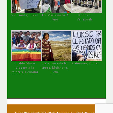
Vale mata, Brasil
Tía María no va !
Orinoco,
Perú
Venezuela
Pueblo Shuar
defensora de la
Caimanes, Chile
dice no a la
tierra, Melchora,
minería, Ecuador
Perú