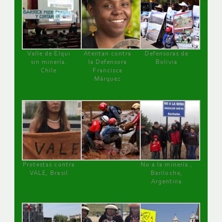
Valle de Elqui
Atentan contra
Defensoras de
sin minería.
la Defensora
Bolivia
Chile
Francisca
Márquez
Protestas contra
No a la minería ,
VALE, Brasil
Bariloche,
Argentina