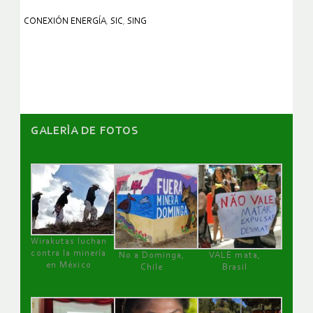
CONEXIÓN ENERGÍA
,
SIC
,
SING
GALERÌA DE FOTOS
Wirakutas luchan
contra la minería
No a Dominga,
VALE mata,
en México
Chile
Brasil