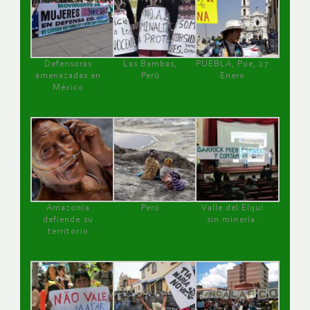
Defensoras
Las Bambas,
PUEBLA, Pue, 27
amenazadas en
Perú
Enero
México
Amazonía
Perú
Valle del Elqui
defiende su
sin minería.
territorio