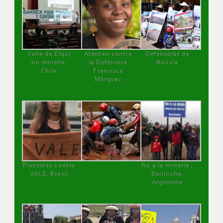
Valle de Elqui
Atentan contra
Defensoras de
sin minería.
la Defensora
Bolivia
Chile
Francisca
Márquez
Protestas contra
No a la minería ,
VALE, Brasil
Bariloche,
Argentina