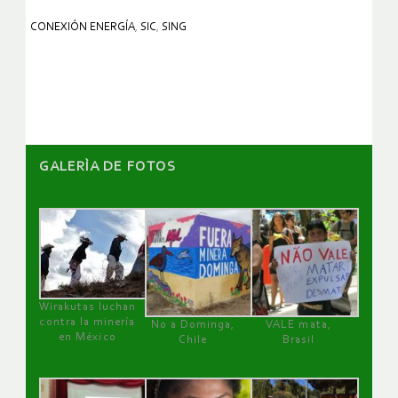
CONEXIÓN ENERGÍA
,
SIC
,
SING
GALERÌA DE FOTOS
Wirakutas luchan
contra la minería
No a Dominga,
VALE mata,
en México
Chile
Brasil