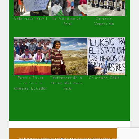
Vale mata, Brasil
Tía María no va !
Orinoco,
Perú
Venezuela
Pueblo Shuar
defensora de la
Caimanes, Chile
dice no a la
tierra, Melchora,
minería, Ecuador
Perú