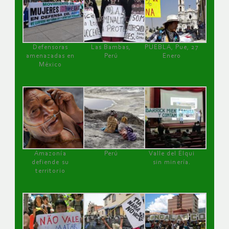
Defensoras
Las Bambas,
PUEBLA, Pue, 27
amenazadas en
Perú
Enero
México
Amazonía
Perú
Valle del Elqui
defiende su
sin minería.
territorio