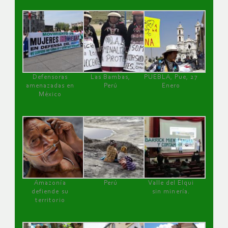
Defensoras
Las Bambas,
PUEBLA, Pue, 27
amenazadas en
Perú
Enero
México
Amazonía
Perú
Valle del Elqui
defiende su
sin minería.
territorio