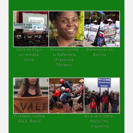
Valle de Elqui
Atentan contra
Defensoras de
sin minería.
la Defensora
Bolivia
Chile
Francisca
Márquez
Protestas contra
No a la minería ,
VALE, Brasil
Bariloche,
Argentina