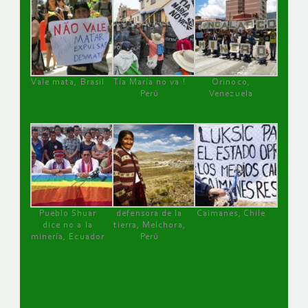
Vale mata, Brasil
Tía María no va !
Orinoco,
Perú
Venezuela
Pueblo Shuar
defensora de la
Caimanes, Chile
dice no a la
tierra, Melchora,
minería, Ecuador
Perú