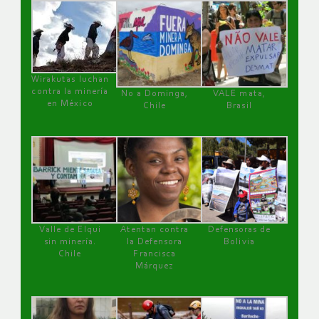
Wirakutas luchan
contra la minería
No a Dominga,
VALE mata,
en México
Chile
Brasil
Valle de Elqui
Atentan contra
Defensoras de
sin minería.
la Defensora
Bolivia
Chile
Francisca
Márquez