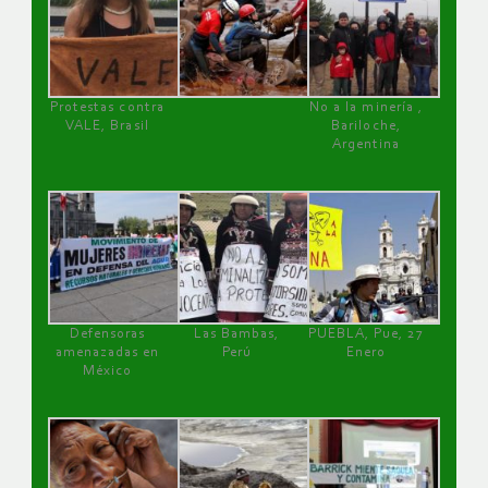
Protestas contra
No a la minería ,
VALE, Brasil
Bariloche,
Argentina
Defensoras
Las Bambas,
PUEBLA, Pue, 27
amenazadas en
Perú
Enero
México