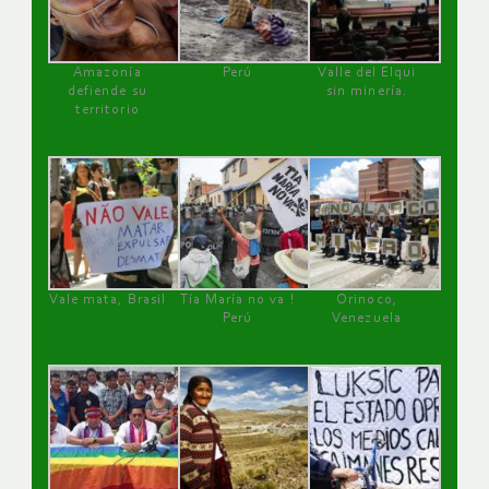
Amazonía
Perú
Valle del Elqui
defiende su
sin minería.
territorio
Vale mata, Brasil
Tía María no va !
Orinoco,
Perú
Venezuela