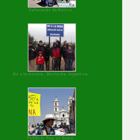
Defensoras de Bolivia
No a la minería , Bariloche, Argentina
PUEBLA, Pue, 27 Enero