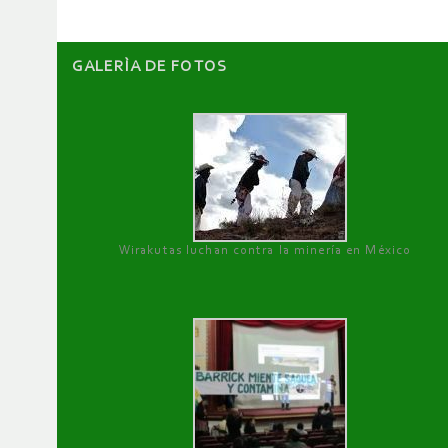
GALERÌA DE FOTOS
Wirakutas luchan contra la minería en México