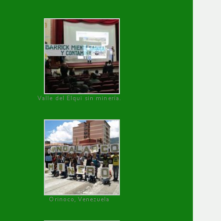
Valle del Elqui sin minería.
Orinoco, Venezuela