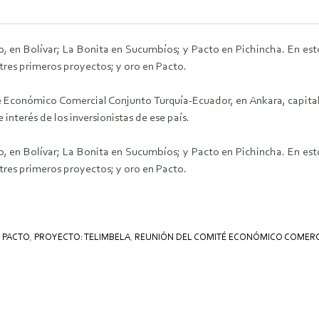
o, en Bolívar; La Bonita en Sucumbíos; y Pacto en Pichincha. En esto
tres primeros proyectos; y oro en Pacto.
é Económico Comercial Conjunto Turquía-Ecuador, en Ankara, capital
nterés de los inversionistas de ese país.
o, en Bolívar; La Bonita en Sucumbíos; y Pacto en Pichincha. En esto
tres primeros proyectos; y oro en Pacto.
 PACTO
,
PROYECTO: TELIMBELA
,
REUNIÓN DEL COMITÉ ECONÓMICO COMER