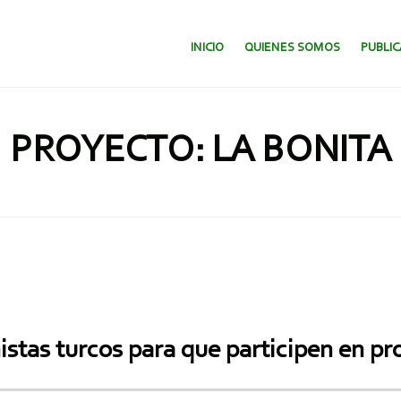
SALTAR AL CONTENIDO.
INICIO
QUIENES SOMOS
PUBLI
PROYECTO: LA BONITA
istas turcos para que participen en p