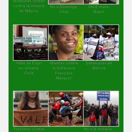
Wirakutas luchan
contra la minería
No a Dominga,
VALE mata,
en México
Chile
Brasil
Valle de Elqui
Atentan contra
Defensoras de
sin minería.
la Defensora
Bolivia
Chile
Francisca
Márquez
Protestas contra
No a la minería ,