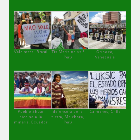
Vale mata, Brasil
Tía María no va !
Orinoco,
Perú
Venezuela
Pueblo Shuar
defensora de la
Caimanes, Chile
dice no a la
tierra, Melchora,
minería, Ecuador
Perú