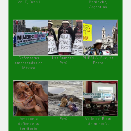
VALE, Brasil
Bariloche,
Argentina
Defensoras
Las Bambas,
PUEBLA, Pue, 27
amenazadas en
Perú
Enero
México
Amazonía
Perú
Valle del Elqui
defiende su
sin minería.
territorio