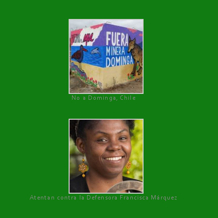
No a Dominga, Chile
Atentan contra la Defensora Francisca Márquez