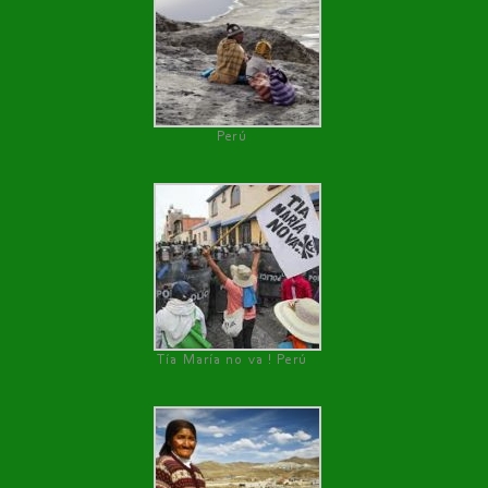
Perú
Tía María no va ! Perú