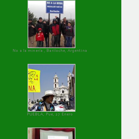
No a la minería , Bariloche, Argentina
PUEBLA, Pue, 27 Enero