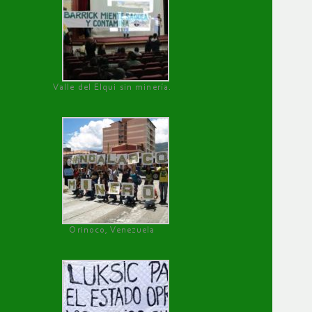
Valle del Elqui sin minería.
Orinoco, Venezuela