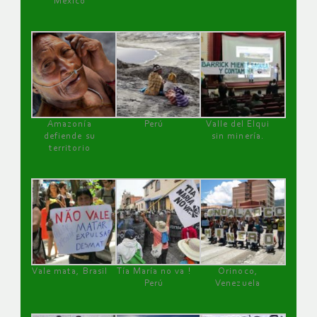
México
Amazonía
Perú
Valle del Elqui
defiende su
sin minería.
territorio
Vale mata, Brasil
Tía María no va !
Orinoco,
Perú
Venezuela