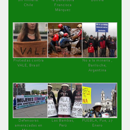
sin minería.
la Defensora
Bolivia
Chile
Francisca
Márquez
Protestas contra
No a la minería ,
VALE, Brasil
Bariloche,
Argentina
Defensoras
Las Bambas,
PUEBLA, Pue, 27
amenazadas en
Perú
Enero