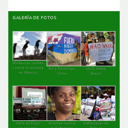
GALERÌA DE FOTOS
Wirakutas luchan
contra la minería
No a Dominga,
VALE mata,
en México
Chile
Brasil
Valle de Elqui
Atentan contra
Defensoras de