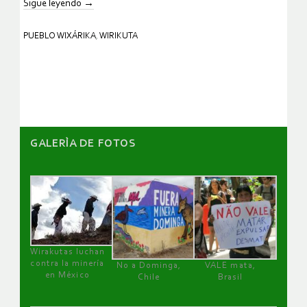
Sigue leyendo
→
PUEBLO WIXÁRIKA
,
WIRIKUTA
GALERÌA DE FOTOS
Wirakutas luchan
contra la minería
No a Dominga,
VALE mata,
en México
Chile
Brasil