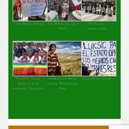
Vale mata, Brasil
Tía María no va !
Orinoco,
Perú
Venezuela
Pueblo Shuar
defensora de la
Caimanes, Chile
dice no a la
tierra, Melchora,
minería, Ecuador
Perú