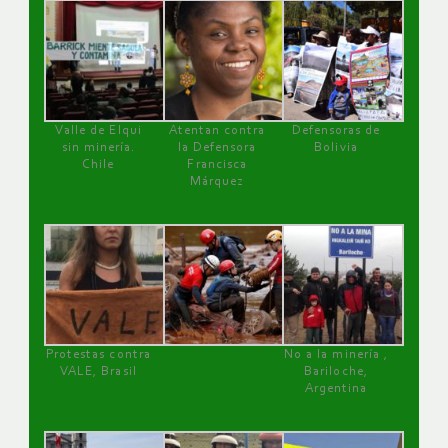
Valle de Elqui
Atentan contra
Defensoras de
sin minería.
la Defensora
Bolivia
Chile
Francisca
Márquez
Protestas contra
No a la minería ,
VALE, Brasil
Bariloche,
Argentina