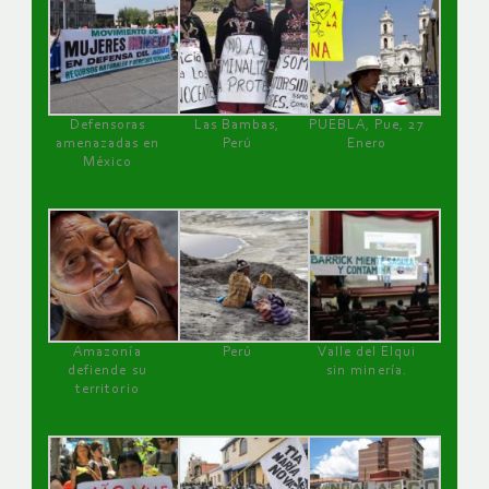
Defensoras
Las Bambas,
PUEBLA, Pue, 27
amenazadas en
Perú
Enero
México
Amazonía
Perú
Valle del Elqui
defiende su
sin minería.
territorio