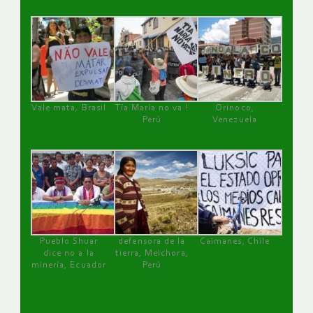
Vale mata, Brasil
Tía María no va !
Orinoco,
Perú
Venezuela
Pueblo Shuar
defensora de la
Caimanes, Chile
dice no a la
tierra, Melchora,
minería, Ecuador
Perú