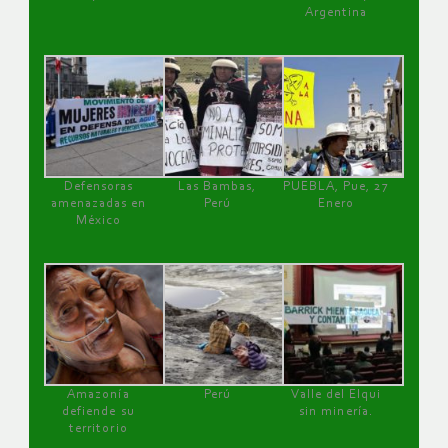
Argentina
Defensoras
Las Bambas,
PUEBLA, Pue, 27
amenazadas en
Perú
Enero
México
Amazonía
Perú
Valle del Elqui
defiende su
sin minería.
territorio