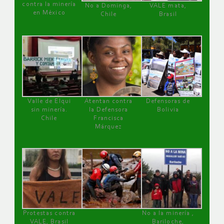
contra la minería
No a Dominga,
VALE mata,
en México
Chile
Brasil
Valle de Elqui
Atentan contra
Defensoras de
sin minería.
la Defensora
Bolivia
Chile
Francisca
Márquez
Protestas contra
No a la minería ,
VALE, Brasil
Bariloche,