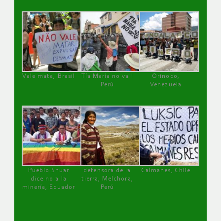
Vale mata, Brasil
Tía María no va !
Orinoco,
Perú
Venezuela
Pueblo Shuar
defensora de la
Caimanes, Chile
dice no a la
tierra, Melchora,
minería, Ecuador
Perú