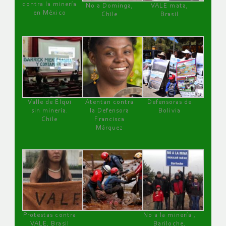
contra la minería
No a Dominga,
VALE mata,
en México
Chile
Brasil
Valle de Elqui
Atentan contra
Defensoras de
sin minería.
la Defensora
Bolivia
Chile
Francisca
Márquez
Protestas contra
No a la minería ,
VALE, Brasil
Bariloche,