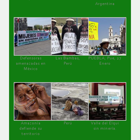
Argentina
Defensoras
Las Bambas,
PUEBLA, Pue, 27
amenazadas en
Perú
Enero
México
Amazonía
Perú
Valle del Elqui
defiende su
sin minería.
territorio