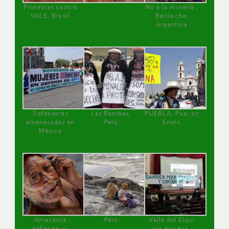
Protestas contra
No a la minería ,
VALE, Brasil
Bariloche,
Argentina
Defensoras
Las Bambas,
PUEBLA, Pue, 27
amenazadas en
Perú
Enero
México
Amazonía
Perú
Valle del Elqui
defiende su
sin minería.