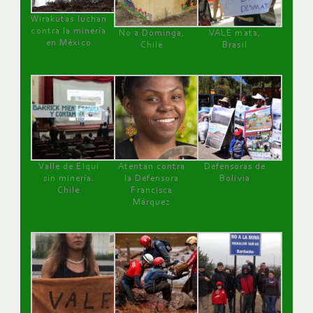
Wirakutas luchan
contra la minería
No a Dominga,
VALE mata,
en México
Chile
Brasil
Valle de Elqui
Atentan contra
Defensoras de
sin minería.
la Defensora
Bolivia
Chile
Francisca
Márquez