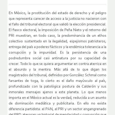
En México, la prostitución del estado de derecho y el peligro
que representa carecer de acceso a la justicia no nacieron con
el fallo del tribunal electoral que validó la elección presidencial.
El fiasco electoral, la imposición de Peña Nieto y el retorno del
PRI muestran, en todo caso, la predominancia de un ethos
colectivo sustentado en la ilegalidad, espejismos patrioteros,
entrega del país a poderes fácticos y la endémica tolerancia a la
corrupción y la impunidad. Es la persistencia de una
podredumbre social casi antinatura por su capacidad de
crecer. Todo lo que se quiera argumentar en contra aterriza en
el absurdo y la mentira. Más allá de lo que digan los
magistrados del tribunal, definidos por González Schmal como
farsantes de toga, lo cierto es el daño mayúsculo al país,
profundizado con la patológica postura de Calderón y sus
inmorales mensajes ajenos a este planeta. Lo que menos
importa en el México actual es la verdad, reducida a un asunto
de dominación mediática y publicitaria. En ello no existe
diferencia partidista: el PAN, el PRI y un sector engangrenado
del PRD atesoran un historial de mendacidad y corrupción que