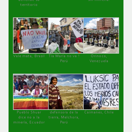
territorio
Vale mata, Brasil
Tía María no va !
Orinoco,
Perú
Venezuela
Pueblo Shuar
defensora de la
Caimanes, Chile
dice no a la
tierra, Melchora,
minería, Ecuador
Perú