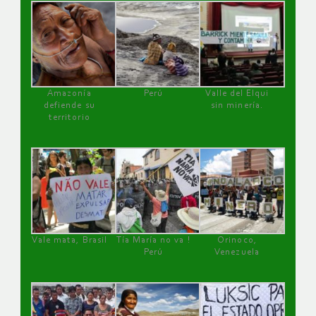
Amazonía
Perú
Valle del Elqui
defiende su
sin minería.
territorio
Vale mata, Brasil
Tía María no va !
Orinoco,
Perú
Venezuela