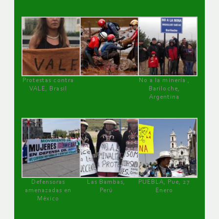
Protestas contra
No a la minería ,
VALE, Brasil
Bariloche,
Argentina
Defensoras
Las Bambas,
PUEBLA, Pue, 27
amenazadas en
Perú
Enero
México