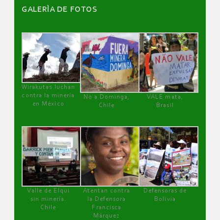
GALERÌA DE FOTOS
Wirakutas luchan
contra la minería
No a Dominga,
VALE mata,
en México
Chile
Brasil
Valle de Elqui
Atentan contra
Defensoras de
sin minería.
la Defensora
Bolivia
Chile
Francisca
Márquez