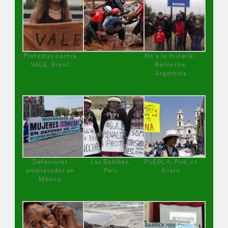
Protestas contra
No a la minería ,
VALE, Brasil
Bariloche,
Argentina
Defensoras
Las Bambas,
PUEBLA, Pue, 27
amenazadas en
Perú
Enero
México