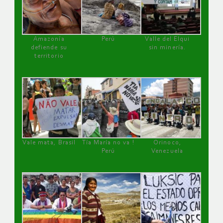
Amazonía
Perú
Valle del Elqui
defiende su
sin minería.
territorio
Vale mata, Brasil
Tía María no va !
Orinoco,
Perú
Venezuela