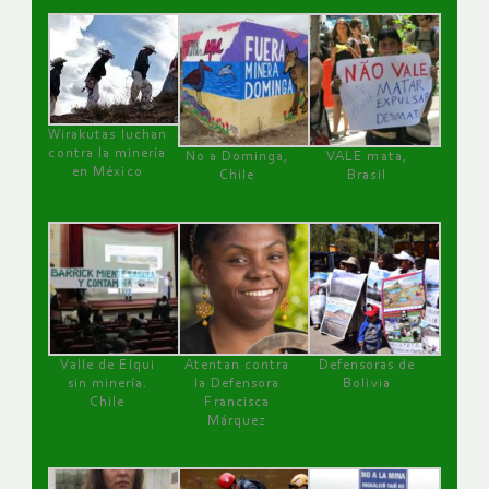
Wirakutas luchan
contra la minería
No a Dominga,
VALE mata,
en México
Chile
Brasil
Valle de Elqui
Atentan contra
Defensoras de
sin minería.
la Defensora
Bolivia
Chile
Francisca
Márquez