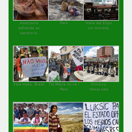
Amazonía
Perú
Valle del Elqui
defiende su
sin minería.
territorio
Vale mata, Brasil
Tía María no va !
Orinoco,
Perú
Venezuela