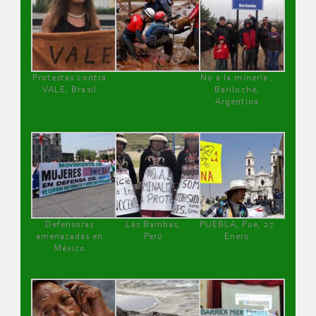
Protestas contra
No a la minería ,
VALE, Brasil
Bariloche,
Argentina
Defensoras
Las Bambas,
PUEBLA, Pue, 27
amenazadas en
Perú
Enero
México