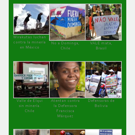
Wirakutas luchan
contra la minería
No a Dominga,
VALE mata,
en México
Chile
Brasil
Valle de Elqui
Atentan contra
Defensoras de
sin minería.
la Defensora
Bolivia
Chile
Francisca
Márquez