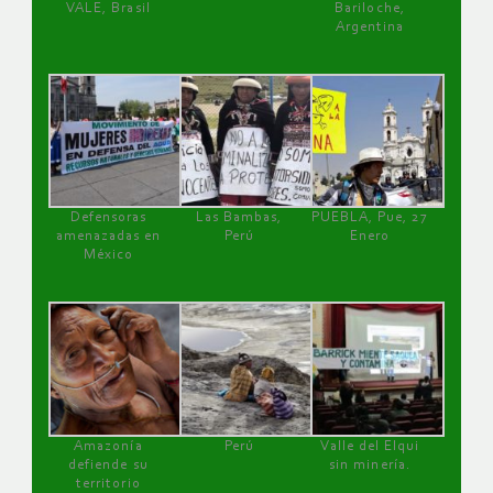
VALE, Brasil
Bariloche,
Argentina
Defensoras
Las Bambas,
PUEBLA, Pue, 27
amenazadas en
Perú
Enero
México
Amazonía
Perú
Valle del Elqui
defiende su
sin minería.
territorio