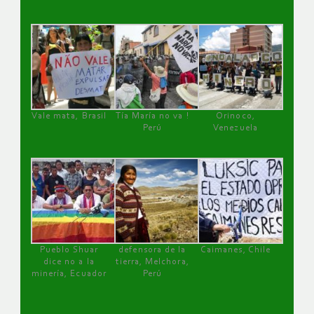
Vale mata, Brasil
Tía María no va !
Orinoco,
Perú
Venezuela
Pueblo Shuar
defensora de la
Caimanes, Chile
dice no a la
tierra, Melchora,
minería, Ecuador
Perú