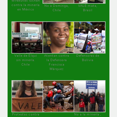
Wirakutas luchan
contra la minería
No a Dominga,
VALE mata,
en México
Chile
Brasil
Valle de Elqui
Atentan contra
Defensoras de
sin minería.
la Defensora
Bolivia
Chile
Francisca
Márquez
Protestas contra
No a la minería ,