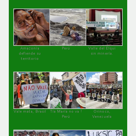
Amazonía
Perú
Valle del Elqui
defiende su
sin minería.
territorio
Vale mata, Brasil
Tía María no va !
Orinoco,
Perú
Venezuela