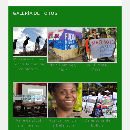
GALERÌA DE FOTOS
Wirakutas luchan
contra la minería
No a Dominga,
VALE mata,
en México
Chile
Brasil
Valle de Elqui
Atentan contra
Defensoras de
sin minería.
la Defensora
Bolivia