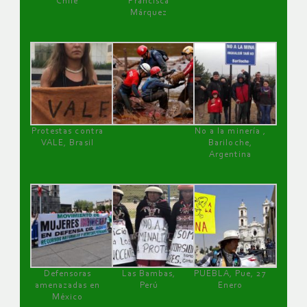
Chile
Francisca
Márquez
Protestas contra
No a la minería ,
VALE, Brasil
Bariloche,
Argentina
Defensoras
Las Bambas,
PUEBLA, Pue, 27
amenazadas en
Perú
Enero
México