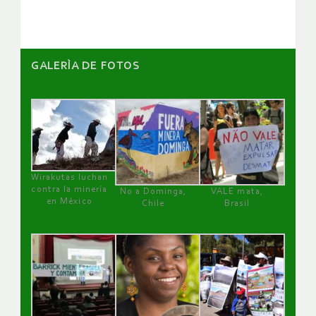
GALERÌA DE FOTOS
Wirakutas luchan
contra la minería
No a Dominga,
VALE mata,
en México
Chile
Brasil