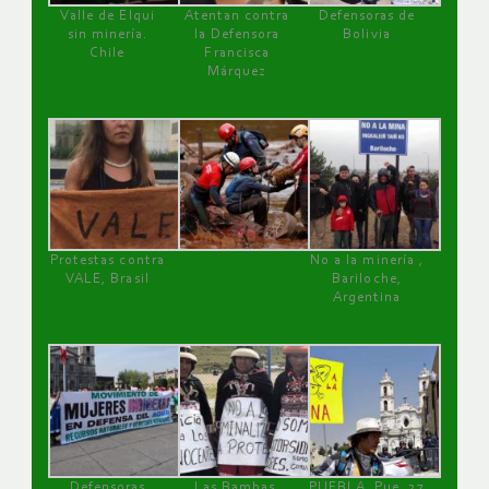
Valle de Elqui
Atentan contra
Defensoras de
sin minería.
la Defensora
Bolivia
Chile
Francisca
Márquez
Protestas contra
No a la minería ,
VALE, Brasil
Bariloche,
Argentina
Defensoras
Las Bambas,
PUEBLA, Pue, 27