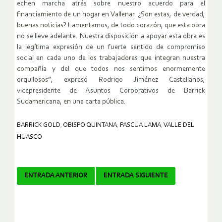
echen marcha atrás sobre nuestro acuerdo para el
financiamiento de un hogar en Vallenar. ¿Son estas, de verdad,
buenas noticias? Lamentamos, de todo corazón, que esta obra
no se lleve adelante. Nuestra disposición a apoyar esta obra es
la legítima expresión de un fuerte sentido de compromiso
social en cada uno de los trabajadores que integran nuestra
compañía y del que todos nos sentimos enormemente
orgullosos”, expresó Rodrigo Jiménez Castellanos,
vicepresidente de Asuntos Corporativos de Barrick
Sudamericana, en una carta pública.
BARRICK GOLD
,
OBISPO QUINTANA
,
PASCUA LAMA
,
VALLE DEL
HUASCO
Navegador
ENTRADA ANTERIOR
ENTRADA SIGUIENTE
de
artículos