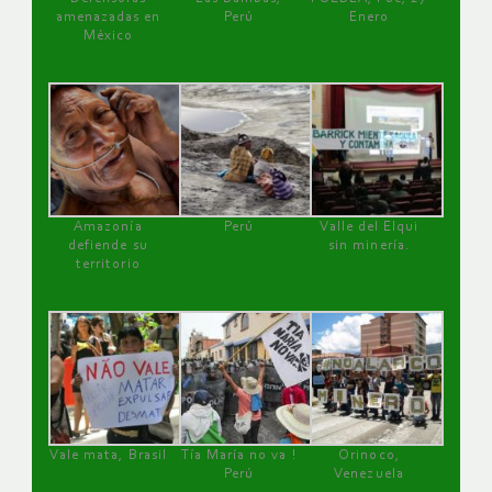
amenazadas en
Perú
Enero
México
Amazonía
Perú
Valle del Elqui
defiende su
sin minería.
territorio
Vale mata, Brasil
Tía María no va !
Orinoco,
Perú
Venezuela