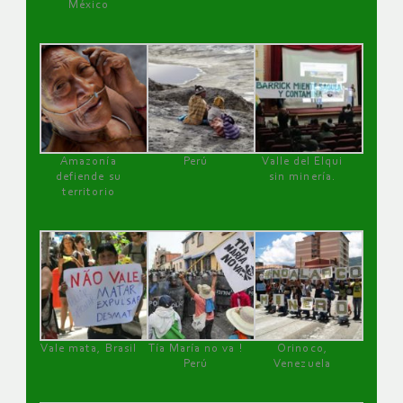
México
Amazonía
Perú
Valle del Elqui
defiende su
sin minería.
territorio
Vale mata, Brasil
Tía María no va !
Orinoco,
Perú
Venezuela