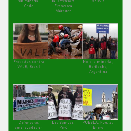
sin minería.
la Defensora
Bolivia
Chile
Francisca
Márquez
Protestas contra
No a la minería ,
VALE, Brasil
Bariloche,
Argentina
Defensoras
Las Bambas,
PUEBLA, Pue, 27
amenazadas en
Perú
Enero