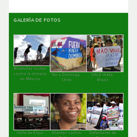
GALERÌA DE FOTOS
Wirakutas luchan
contra la minería
No a Dominga,
VALE mata,
en México
Chile
Brasil
Valle de Elqui
Atentan contra
Defensoras de