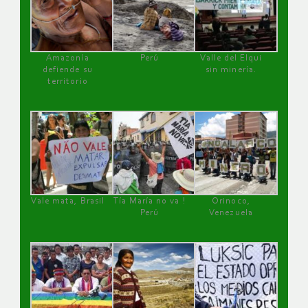
Amazonía
Perú
Valle del Elqui
defiende su
sin minería.
territorio
Vale mata, Brasil
Tía María no va !
Orinoco,
Perú
Venezuela