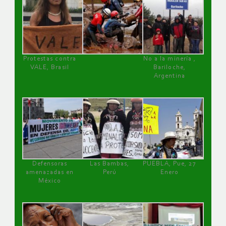
Protestas contra
No a la minería ,
VALE, Brasil
Bariloche,
Argentina
Defensoras
Las Bambas,
PUEBLA, Pue, 27
amenazadas en
Perú
Enero
México