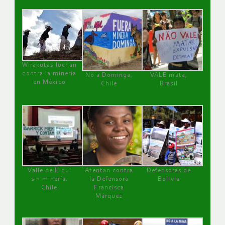
Wirakutas luchan
contra la minería
No a Dominga,
VALE mata,
en México
Chile
Brasil
Valle de Elqui
Atentan contra
Defensoras de
sin minería.
la Defensora
Bolivia
Chile
Francisca
Márquez