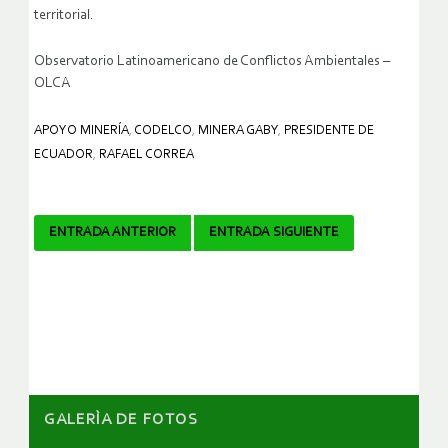
territorial.
Observatorio Latinoamericano de Conflictos Ambientales –
OLCA
APOYO MINERÍA
,
CODELCO
,
MINERA GABY
,
PRESIDENTE DE
ECUADOR
,
RAFAEL CORREA
Navegador
ENTRADA ANTERIOR
ENTRADA SIGUIENTE
de
artículos
GALERÌA DE FOTOS