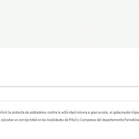
imir la protesta de pobladores contra la actividad minera a gran escala, el gobernador rioja
ejecutar un cerrojo total en las localidades de Pituil y Campanas del departamento Famatina, 