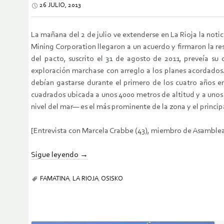
26 JULIO, 2013
La mañana del 2 de julio ve extenderse en La Rioja la not
Mining Corporation llegaron a un acuerdo y firmaron la re
del pacto, suscrito el 31 de agosto de 2011, preveía su
exploración marchase con arreglo a los planes acordado
debían gastarse durante el primero de los cuatro años en
cuadrados ubicada a unos 4000 metros de altitud y a unos
nivel del mar— es el más prominente de la zona y el princi
[Entrevista con Marcela Crabbe (43), miembro de Asamblea
Sigue leyendo
→
FAMATINA
,
LA RIOJA
,
OSISKO