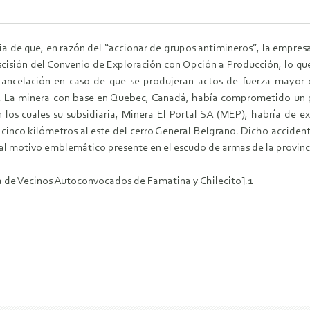
icia de que, en razón del “accionar de grupos antimineros”, la empr
scisión del Convenio de Exploración con Opción a Producción, lo qu
 cancelación en caso de que se produjeran actos de fuerza mayor
s. La minera con base en Quebec, Canadá, había comprometido un p
 los cuales su subsidiaria, Minera El Portal SA (MEP), habría de
 cinco kilómetros al este del cerro General Belgrano. Dicho acciden
pal motivo emblemático presente en el escudo de armas de la provinc
 de Vecinos Autoconvocados de Famatina y Chilecito].1