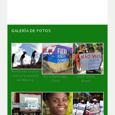
artículos
GALERÌA DE FOTOS
Wirakutas luchan
contra la minería
No a Dominga,
VALE mata,
en México
Chile
Brasil