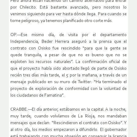
Pero ahora están haciendo un camino alternativo para entrar
por Chilecito. Está bastante avanzado, pero nosotros lo
venimos siguiendo para ver hasta dónde llega. Para cuando se
torne peligroso, ya tenemos planificado otro corte más.
OP.—Ese mismo día, de visita por el departamento
Independencia, Beder Herrera aseguró a la prensa que el
contrato con Osisko fue rescindido “para que la gente se
quede tranquila, a pesar de que no es bueno que no se
exploten los recursos naturales”. La confirmación oficial de
que el proyecto había sido abortado llegó de parte de Osisko
recién tres días más tarde, el 5 por la mañana, a través de un
mensaje publicado en su muro de Twitter: “Ha terminado el
proyecto de exploración de conformidad con la voluntad de
los ciudadanos de Famatina”.
CRABBE.—El día anterior, estábamos en la capital. A la noche,
muy tarde, cuando volvíamos de La Rioja, nos mandaban
mensajes que decían: “Rescindieron el contrato con Osisko”. Y
al otro día, los medios empezaron a difundirlo. El gobernador
está trabajando con mucha obsesión en conseguir la licencia