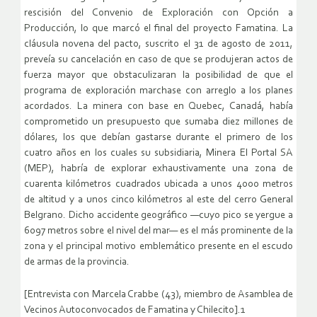
rescisión del Convenio de Exploración con Opción a
Producción, lo que marcó el final del proyecto Famatina. La
cláusula novena del pacto, suscrito el 31 de agosto de 2011,
preveía su cancelación en caso de que se produjeran actos de
fuerza mayor que obstaculizaran la posibilidad de que el
programa de exploración marchase con arreglo a los planes
acordados. La minera con base en Quebec, Canadá, había
comprometido un presupuesto que sumaba diez millones de
dólares, los que debían gastarse durante el primero de los
cuatro años en los cuales su subsidiaria, Minera El Portal SA
(MEP), habría de explorar exhaustivamente una zona de
cuarenta kilómetros cuadrados ubicada a unos 4000 metros
de altitud y a unos cinco kilómetros al este del cerro General
Belgrano. Dicho accidente geográfico —cuyo pico se yergue a
6097 metros sobre el nivel del mar— es el más prominente de la
zona y el principal motivo emblemático presente en el escudo
de armas de la provincia.
[Entrevista con Marcela Crabbe (43), miembro de Asamblea de
Vecinos Autoconvocados de Famatina y Chilecito].1