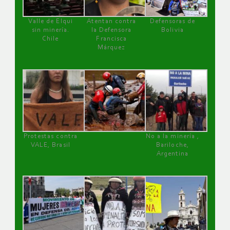
Valle de Elqui
Atentan contra
Defensoras de
sin minería.
la Defensora
Bolivia
Chile
Francisca
Márquez
Protestas contra
No a la minería ,
VALE, Brasil
Bariloche,
Argentina