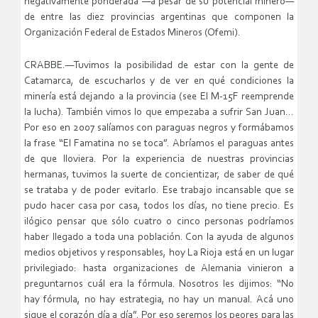
negativamente ponderada —a pesar de su potencial minero—
de entre las diez provincias argentinas que componen la
Organización Federal de Estados Mineros (Ofemi).
CRABBE.—Tuvimos la posibilidad de estar con la gente de
Catamarca, de escucharlos y de ver en qué condiciones la
minería está dejando a la provincia (see El M-15F reemprende
la lucha). También vimos lo que empezaba a sufrir San Juan…
Por eso en 2007 salíamos con paraguas negros y formábamos
la frase “El Famatina no se toca”. Abríamos el paraguas antes
de que lloviera. Por la experiencia de nuestras provincias
hermanas, tuvimos la suerte de concientizar, de saber de qué
se trataba y de poder evitarlo. Ese trabajo incansable que se
pudo hacer casa por casa, todos los días, no tiene precio. Es
ilógico pensar que sólo cuatro o cinco personas podríamos
haber llegado a toda una población. Con la ayuda de algunos
medios objetivos y responsables, hoy La Rioja está en un lugar
privilegiado: hasta organizaciones de Alemania vinieron a
preguntarnos cuál era la fórmula. Nosotros les dijimos: “No
hay fórmula, no hay estrategia, no hay un manual. Acá uno
sigue el corazón día a día”. Por eso seremos los peores para las