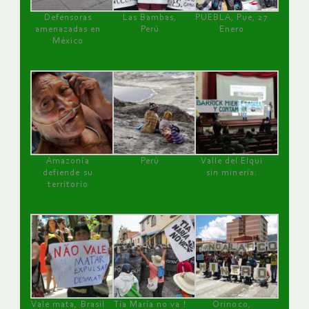
Defensoras
Las Bambas,
PUEBLA, Pue, 27
amenazadas en
Perú
Enero
México
Amazonía
Perú
Valle del Elqui
defiende su
sin minería.
territorio
Vale mata, Brasil
Tía María no va !
Orinoco,