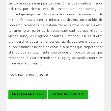
ciento tenía una trampita. La cuestión es que quedaba menos
del tres por ciento: eso del treinta era una trampa, un
porcentaje engañoso. Nunca se les creyó. Seguimos con la
misma firmeza y con la misma convicción; un cambio de
Gobierno terminaría de materializar el cambio social. En esto
tenemos gran parte de la responsabilidad, porque ellos no
vienen solos, los elegimos nosotros. Entonces, ese es el otro
gran desafío: poder tomar conciencia de que con el voto uno
puede cambiar este tipo de cosas. Y tenemos que empezar por
ahí, porque es totalmente injusto que un pueblo tenga que
estar toda la vida defendiendo el agua, peleando contra las
mineras y la corrupción.
FAMATINA
,
LA RIOJA
,
OSISKO
Navegador
ENTRADA ANTERIOR
ENTRADA SIGUIENTE
de