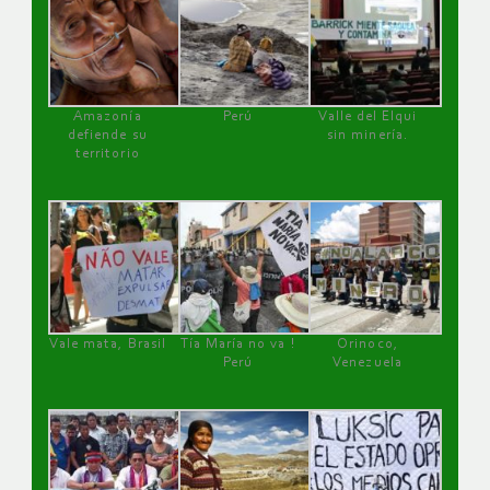
Amazonía
Perú
Valle del Elqui
defiende su
sin minería.
territorio
Vale mata, Brasil
Tía María no va !
Orinoco,
Perú
Venezuela