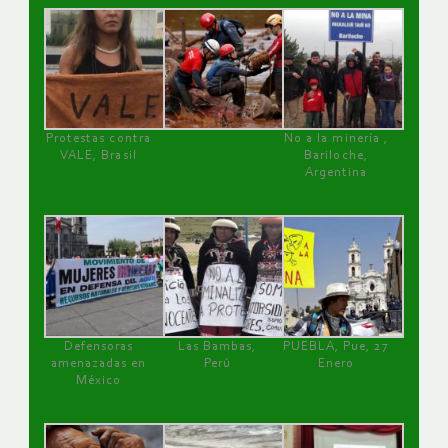
Protestas contra
No a la minería ,
VALE, Brasil
Bariloche,
Argentina
Defensoras
Las Bambas,
PUEBLA, Pue, 27
amenazadas en
Perú
Enero
México