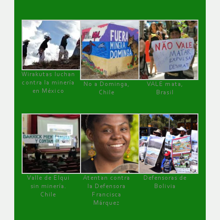
Wirakutas luchan
contra la minería
No a Dominga,
VALE mata,
en México
Chile
Brasil
Valle de Elqui
Atentan contra
Defensoras de
sin minería.
la Defensora
Bolivia
Chile
Francisca
Márquez