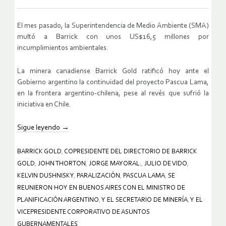
El mes pasado, la Superintendencia de Medio Ambiente (SMA)
multó a Barrick con unos US$16,5 millones por
incumplimientos ambientales.
La minera canadiense Barrick Gold ratificó hoy ante el
Gobierno argentino la continuidad del proyecto Pascua Lama,
en la frontera argentino-chilena, pese al revés que sufrió la
iniciativa en Chile.
Sigue leyendo
→
BARRICK GOLD
,
COPRESIDENTE DEL DIRECTORIO DE BARRICK
GOLD
,
JOHN THORTON
,
JORGE MAYORAL.
,
JULIO DE VIDO
,
KELVIN DUSHNISKY
,
PARALIZACIÓN
,
PASCUA LAMA
,
SE
REUNIERON HOY EN BUENOS AIRES CON EL MINISTRO DE
PLANIFICACIÓN ARGENTINO
,
Y EL SECRETARIO DE MINERÍA
,
Y EL
VICEPRESIDENTE CORPORATIVO DE ASUNTOS
GUBERNAMENTALES