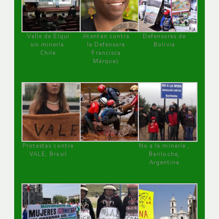
Valle de Elqui
Atentan contra
Defensoras de
sin minería.
la Defensora
Bolivia
Chile
Francisca
Márquez
Protestas contra
No a la minería ,
VALE, Brasil
Bariloche,
Argentina