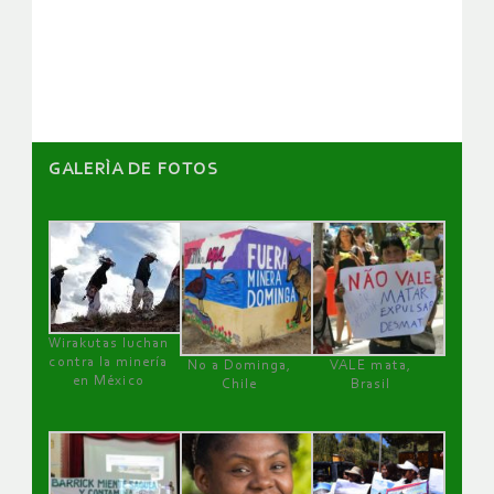
GALERÌA DE FOTOS
Wirakutas luchan
contra la minería
No a Dominga,
VALE mata,
en México
Chile
Brasil