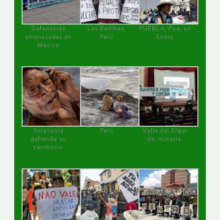
Defensoras
Las Bambas,
PUEBLA, Pue, 27
amenazadas en
Perú
Enero
México
Amazonía
Perú
Valle del Elqui
defiende su
sin minería.
territorio