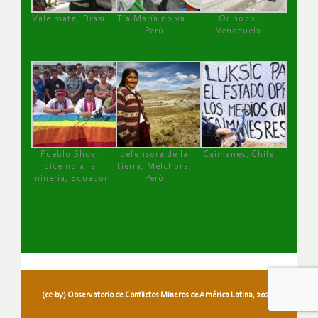
Vale mata, Brasil
Tía María no va !
Orinoco,
Perú
Venezuela
Pueblo Shuar
defensora de la
Caimanes, Chile
dice no a la
tierra, Melchora,
minería, Ecuador
Perú
(cc-by) Observatorio de Conflictos Mineros de América Latina, 2026