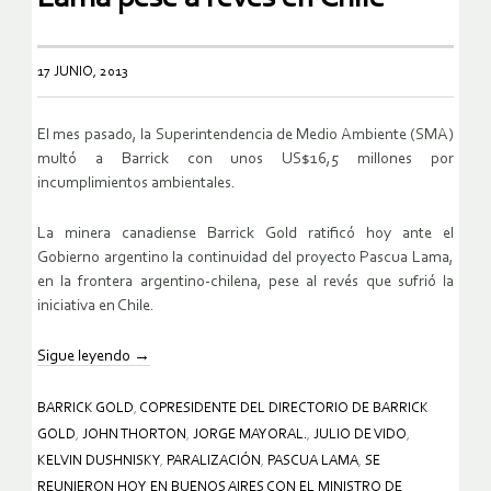
17 JUNIO, 2013
El mes pasado, la Superintendencia de Medio Ambiente (SMA)
multó a Barrick con unos US$16,5 millones por
incumplimientos ambientales.
La minera canadiense Barrick Gold ratificó hoy ante el
Gobierno argentino la continuidad del proyecto Pascua Lama,
en la frontera argentino-chilena, pese al revés que sufrió la
iniciativa en Chile.
Sigue leyendo
→
BARRICK GOLD
,
COPRESIDENTE DEL DIRECTORIO DE BARRICK
GOLD
,
JOHN THORTON
,
JORGE MAYORAL.
,
JULIO DE VIDO
,
KELVIN DUSHNISKY
,
PARALIZACIÓN
,
PASCUA LAMA
,
SE
REUNIERON HOY EN BUENOS AIRES CON EL MINISTRO DE