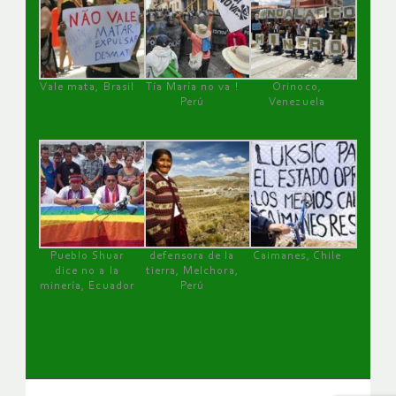
Vale mata, Brasil
Tía María no va !
Orinoco,
Perú
Venezuela
Pueblo Shuar
defensora de la
Caimanes, Chile
dice no a la
tierra, Melchora,
minería, Ecuador
Perú