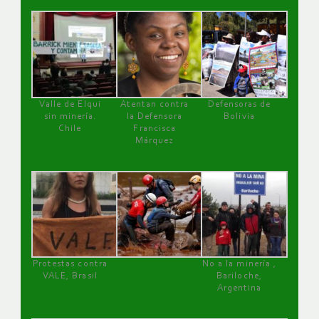
Valle de Elqui
Atentan contra
Defensoras de
sin minería.
la Defensora
Bolivia
Chile
Francisca
Márquez
Protestas contra
No a la minería ,
VALE, Brasil
Bariloche,
Argentina