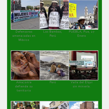
Defensoras
Las Bambas,
PUEBLA, Pue, 27
amenazadas en
Perú
Enero
México
Amazonía
Perú
Valle del Elqui
defiende su
sin minería.
territorio