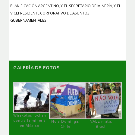
PLANIFICACIÓN ARGENTINO
,
Y EL SECRETARIO DE MINERÍA
,
Y EL
VICEPRESIDENTE CORPORATIVO DE ASUNTOS
GUBERNAMENTALES
GALERÌA DE FOTOS
Wirakutas luchan
contra la minería
No a Dominga,
VALE mata,
en México
Chile
Brasil