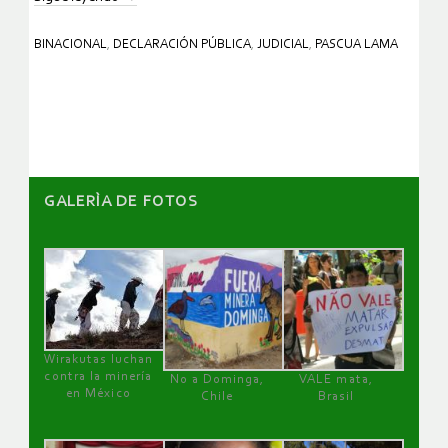
BINACIONAL
,
DECLARACIÓN PÚBLICA
,
JUDICIAL
,
PASCUA LAMA
GALERÌA DE FOTOS
Wirakutas luchan
contra la minería
No a Dominga,
VALE mata,
en México
Chile
Brasil