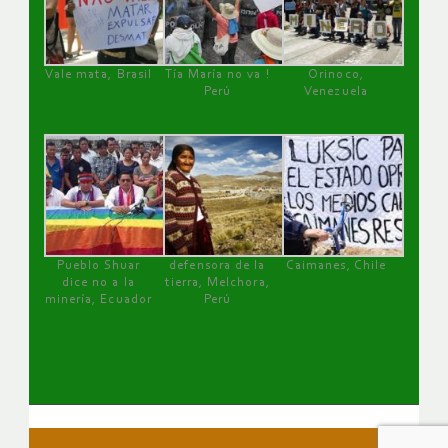
Vale mata, Brasil
Tía María no va !
Orinoco,
Perú
Venezuela
Pueblo Shuar
defensora de la
Caimanes, Chile
dice no a la
tierra, Melchora,
minería, Ecuador
Perú