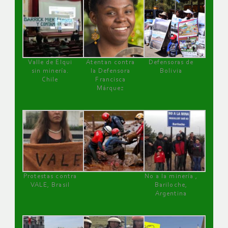
Valle de Elqui
Atentan contra
Defensoras de
sin minería.
la Defensora
Bolivia
Chile
Francisca
Márquez
Protestas contra
No a la minería ,
VALE, Brasil
Bariloche,
Argentina