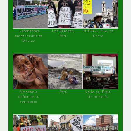
Defensoras
Las Bambas,
PUEBLA, Pue, 27
amenazadas en
Perú
Enero
México
Amazonía
Perú
Valle del Elqui
defiende su
sin minería.
territorio