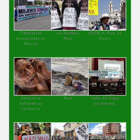
Defensoras
Las Bambas,
PUEBLA, Pue, 27
amenazadas en
Perú
Enero
México
Amazonía
Perú
Valle del Elqui
defiende su
sin minería.
territorio