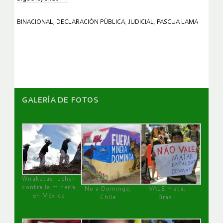
BINACIONAL
,
DECLARACIÓN PÚBLICA
,
JUDICIAL
,
PASCUA LAMA
GALERÌA DE FOTOS
Wirakutas luchan
contra la minería
No a Dominga,
VALE mata,
en México
Chile
Brasil