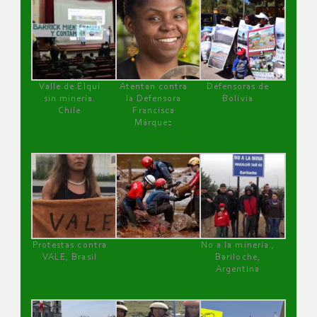
Valle de Elqui
Atentan contra
Defensoras de
sin minería.
la Defensora
Bolivia
Chile
Francisca
Márquez
Protestas contra
No a la minería ,
VALE, Brasil
Bariloche,
Argentina