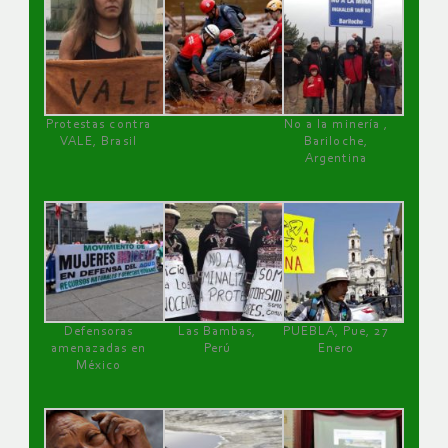
Protestas contra
No a la minería ,
VALE, Brasil
Bariloche,
Argentina
Defensoras
Las Bambas,
PUEBLA, Pue, 27
amenazadas en
Perú
Enero
México