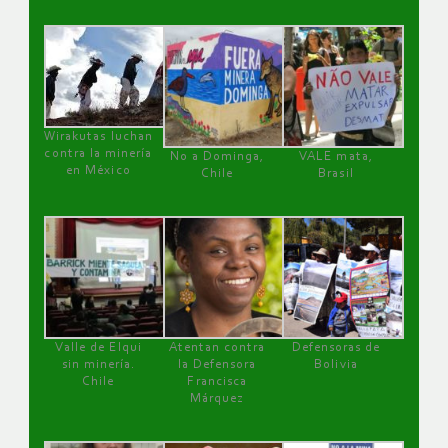
Wirakutas luchan
contra la minería
No a Dominga,
VALE mata,
en México
Chile
Brasil
Valle de Elqui
Atentan contra
Defensoras de
sin minería.
la Defensora
Bolivia
Chile
Francisca
Márquez