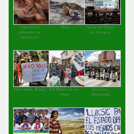
Amazonía
Perú
Valle del Elqui
defiende su
sin minería.
territorio
Vale mata, Brasil
Tía María no va !
Orinoco,
Perú
Venezuela